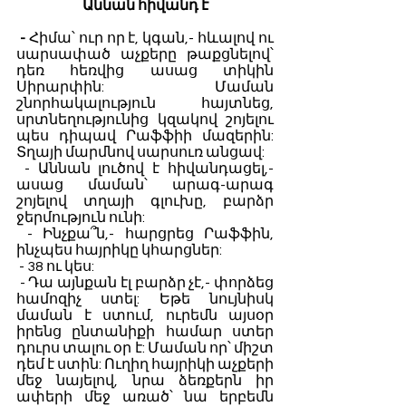
Աննան հիվանդ է
 - 
Հիմա՝ ուր որ է, կգան,- հևալով ու 
սարսափած աչքերը թաքցնելով՝ 
դեռ հեռվից ասաց տիկին 
Սիրարփին: Մաման 
շնորհակալություն հայտնեց, 
սրտնեղությունից կզակով շոյելու 
պես դիպավ Րաֆֆիի մազերին: 
Տղայի մարմնով սարսուռ անցավ:
 - Աննան լուծով է հիվանդացել,- 
ասաց մաման՝ արագ-արագ 
շոյելով տղայի գլուխը, բարձր 
ջերմություն ունի: 
 - Ինչքա՞ն,- հարցրեց Րաֆֆին, 
ինչպես հայրիկը կհարցներ: 
 - 38 ու կես:
 - Դա այնքան էլ բարձր չէ,- փորձեց 
համոզիչ ստել: Եթե նույնիսկ 
մաման է ստում, ուրեմն այսօր 
իրենց ընտանիքի համար ստեր 
դուրս տալու օր է: Մաման որ՝ միշտ 
դեմ է ստին: Ուղիղ հայրիկի աչքերի 
մեջ նայելով, նրա ձեռքերն իր 
ափերի մեջ առած՝ նա երբեմն 