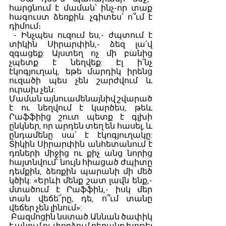
հարցնում է մաման՝ ինչ-որ տաք 
հագուստ ձեռքին. չգիտես՝ ո՞ւմ է 
դիմում։
 - Ինչպես ուզում ես,- ժպտում է 
տիկին Սիրարփին,- ձեզ լա՛վ 
զգացեք: Այստեղ ոչ մի բանից 
չպետք է նեղվեք: Էլ ի՛նչ 
էկոգյուղակ, եթե մարդիկ իրենց 
ուզածի պես չեն շարժվում և 
ուրախ չեն:
Մաման այնուամենայնիվ շվարած 
է ու նեղվում է կարծես, թեև 
Րաֆֆիից շուտ պետք է գլխի 
ընկներ, որ արդեն տեղ են հասել, և 
ընդամենը սա՛ է էկոգյուղակը: 
Տիկին Սիրարփին անհետանում է 
դռների միջից ու քիչ անց նորից 
հայտնվում՝ նույն հիացած ժպիտը 
դեմքին, ձեռքին պարանի մի մեծ 
կծիկ: «Երևի մենք շատ լավն ենք,- 
մտածում է Րաֆֆին,- իսկ մեր 
տան վեճե՜րը, դե, ո՞ւմ տանը 
վեճեր չեն լինում»:
 Բազմոցին նստած Աննան ծափիկ 