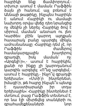
հայրիկի ենք ճամփորդում,- 
տխուր ասում է մաման: Րաֆֆին 
ձայն չի հանում, այլ բռնում է 
Աննայի թաթիկը, ինչպես հայրիկն 
է անում: Հայրիկի ու մամայի 
նախորդ օրվա վեճը դեռ նրանցից 
ոչ մեկին չի ներել: Հայրիկը ծով է 
սիրում, մաման՝ անտառ ու լեռ: 
Կարծես չէին կարող այդքան 
հասարակ բանը պարզել մինչև 
ամուսնանալը: Հայրիկը դեմ չէ, որ 
Րաֆֆին ժամերով 
համակարգչային խաղերով 
զբաղվի, իսկ մաման՝ ոչ: 
«Արգելի՛ր»,- ասում է հայրիկին, 
քանի որ ինքը չի կարողանում 
կարգին արգելել: «Ո՞նց արգելեմ,- 
ասում է հայրիկը,- ինչո՞վ զբաղվի 
երեխան»: «Մտի՛ր ինտերնետ, 
իմացի՛ր, թե հայրը ինչպե՞ս պետք 
է դաստիարակի իր տղա 
երեխային»: Հայրիկը ինտերնետ է 
մտնում, բայց Րաֆֆին տեսնում է, 
որ նա էլի մխրճվեց տանկերի ու 
զրահամեքենաների նոր 