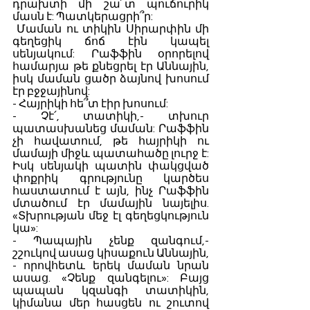
դրախտի մի շա՜տ պուճուրիկ 
մասն է: Պատկերացրի՞ր:
 Մաման ու տիկին Սիրարփին մի 
գեղեցիկ ճոճ էին կապել 
սենյակում: Րաֆֆին օրորելով 
համարյա թե քնեցրել էր Աննային, 
իսկ մաման ցածր ձայնով խոսում 
էր բջջայինով: 
- Հայրիկի հե՞տ էիր խոսում: 
- Չէ՛, տատիկի,- տխուր 
պատասխանեց մաման: Րաֆֆին 
չի հավատում, թե հայրիկի ու 
մամայի միջև պատահածը լուրջ է: 
Իսկ սենյակի պատին փակցված 
փոքրիկ գրությունը կարծես 
հաստատում է այն, ինչ Րաֆֆին 
մտածում էր մամային նայելիս. 
«Տխրության մեջ էլ գեղեցկություն 
կա»:
- Պապային չենք զանգում,- 
շշուկով ասաց կիսաքուն Աննային, 
- որովհետև երեկ մաման նրան 
ասաց. «Չենք զանգելու»: Բայց 
պապան կզանգի տատիկին, 
կիմանա մեր հասցեն ու շուտով 