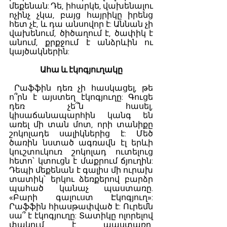
մեքենան: Դե, իհարկե, վախենալու 
ոչինչ չկա, բայց հայրիկը իրենց 
հետ չէ, և դա անսովոր է: Աննան չի 
վախենում, ծիծաղում է, ծափիկ է 
անում, քրքջում է անձրևին ու 
կայծակներին:
Ահա և էկոգյուղակը
 Րաֆֆին դեռ չի հասկացել, թե 
ո՞րն է այստեղ էկոգյուղը: Գուցե 
դեռ չե՞ն հասել, 
կիսաճանապարհին կանգ են 
առել մի տան մոտ, որի տանիքը 
շոկոլադե սալիկներից է: Մեծ 
ծառին նստած ագռավն էլ երևի 
կուշտուկուռ շոկոլադ ուտելուց 
հետո՝ կտուցն է մաքրում ճյուղին: 
Դեպի մեքենան է գալիս մի ուրախ 
տատիկ՝ երկու ձեռքերով բարձր 
պահած կանաչ պաստառը. 
«Բարի գալուստ Էկոգյուղ»: 
Րաֆֆին հիասթափված է: Ուրեմն 
սա՞ է էկոգյուղը: Տատիկը ոլորելով 
փակում է պաստառը, 