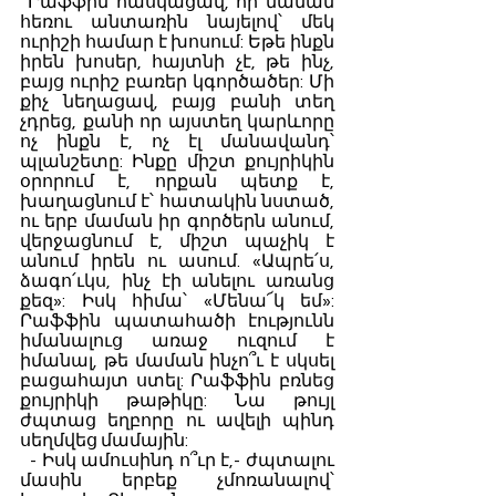
 Րաֆֆին հասկացավ, որ մաման 
հեռու անտառին նայելով՝ մեկ 
ուրիշի համար է խոսում: Եթե ինքն 
իրեն խոսեր, հայտնի չէ, թե ինչ, 
բայց ուրիշ բառեր կգործածեր: Մի 
քիչ նեղացավ, բայց բանի տեղ 
չդրեց, քանի որ այստեղ կարևորը 
ոչ ինքն է, ոչ էլ մանավանդ՝ 
պլանշետը: Ինքը միշտ քույրիկին 
օրորում է, որքան պետք է, 
խաղացնում է՝ հատակին նստած, 
ու երբ մաման իր գործերն անում, 
վերջացնում է, միշտ պաչիկ է 
անում իրեն ու ասում. «Ապրե՛ս, 
ձագո՛ւկս, ինչ էի անելու առանց 
քեզ»: Իսկ հիմա՝ «Մենա՜կ եմ»: 
Րաֆֆին պատահածի էությունն 
իմանալուց առաջ ուզում է 
իմանալ, թե մաման ինչո՞ւ է սկսել 
բացահայտ ստել: Րաֆֆին բռնեց 
քույրիկի թաթիկը: Նա թույլ 
ժպտաց եղբորը ու ավելի պինդ 
սեղմվեց մամային:
  - Իսկ ամուսինդ ո՞ւր է,- ժպտալու 
մասին երբեք չմոռանալով՝ 