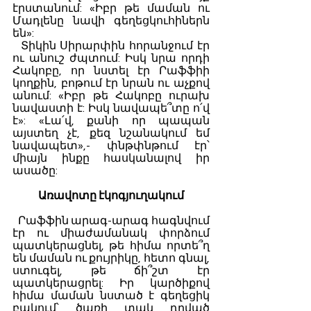
էրստանում: «Իբր թե մաման ու 
Մադլենը նավի գեղեցկուհիներն 
են»:
  Տիկին Սիրարփին հորանջում էր 
ու անուշ ժպտում: Իսկ նրա որդի 
Հակոբը, որ նստել էր Րաֆֆիի 
կողքին, բոթում էր նրան ու աչքով 
անում: «Իբր թե Հակոբը ուրախ 
նավաստի է: Իսկ նավապե՞տը ո՛վ 
է»: «Լա՛վ, քանի որ պապան 
այստեղ չէ, քեզ նշանակում եմ 
նավապետ»,- փնթփնթում էր՝ 
միայն ինքը հասկանալով իր 
ասածը:
Առավոտը էկոգյուղակում
  Րաֆֆին արագ-արագ հագնվում 
էր ու միաժամանակ փորձում 
պատկերացնել, թե հիմա որտե՞ղ 
են մաման ու քույրիկը, հետո գնալ, 
ստուգել, թե ճի՞շտ էր 
պատկերացրել: Իր կարծիքով 
հիմա մաման նստած է գեղեցիկ 
բակում՝ ծառի տակ դրված 