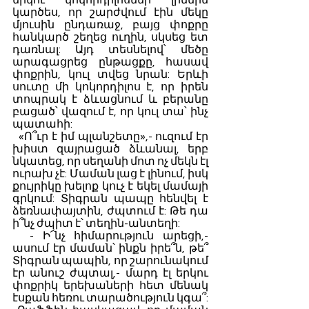
երկու կոկորդիլոսներ լինեին 
կարծես, որ շարժվում էին մեկը 
մյուսին ընդառաջ, բայց փոքրը 
հանկարծ շեղեց ուղին, սկսեց ետ 
դառնալ: Այդ տեսնելով՝ մեծը 
արագացրեց ընթացքը, հասավ 
փոքրին, կուլ տվեց նրան: Երևի 
սուտը մի կոկորդիլոս է, որ իրեն 
տոպրակ է ձևացնում և բերանը 
բացած՝ վազում է, որ կուլ տա՝ ինչ 
պատահի:
  «Ո՞ւր է իմ պլանշետը»,- ուզում էր 
խիստ զայրացած ձևանալ, երբ 
նկատեց, որ սեղանի մոտ ոչ մեկն էլ 
ուրախ չէ: Մաման լաց է լինում, իսկ 
քույրիկը խելոք կուչ է եկել մամայի 
գրկում: Տիգրան պապը հենվել է 
ձեռնափայտին, ժպտում է: Թե դա 
ի՞նչ ժպիտ է՝ տեղին-անտեղի:
  - Ի՜նչ հիմարություն արեցի,- 
ասում էր մաման՝ ինքն իրե՞ն, թե՞ 
Տիգրան պապին, որ շարունակում 
էր անուշ ժպտալ,- մարդ էլ երկու 
փոքրիկ երեխաների հետ մենակ 
էսքան հեռու տարածություն կգա՞: 