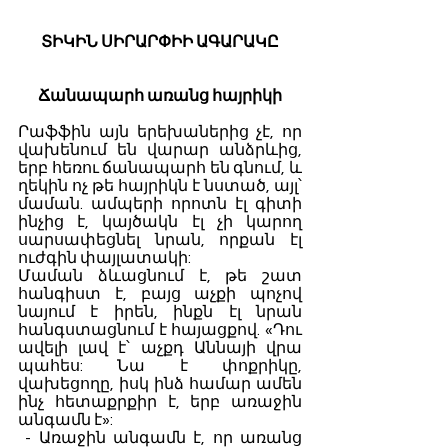
ՏԻԿԻՆ ՍԻՐԱՐՓԻԻ ԱԳԱՐԱԿԸ
Ճանապարհ առանց հայրիկի
Րաֆֆին այն երեխաներից չէ, որ 
վախենում են վարար անձրևից, 
երբ հեռու ճանապարհ են գնում, և 
ղեկին ոչ թե հայրիկն է նստած, այլ՝ 
մաման. ամպերի որոտն էլ գիտի 
ինչից է, կայծակն էլ չի կարող 
սարսափեցնել նրան, որքան էլ 
ուժգին փայլատակի:
Մաման ձևացնում է, թե շատ 
հանգիստ է, բայց աչքի պոչով 
նայում է իրեն, ինքն էլ նրան 
հանգստացնում է հայացքով. «Դու 
ավելի լավ է՝
աչքդ Աննայի վրա 
պահես: Նա է փոքրիկը, 
վախեցողը, իսկ ինձ համար ամեն 
ինչ հետաքրքիր է, երբ առաջին 
անգամն է»:
 - Առաջին անգամն է, որ առանց 