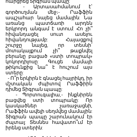
հարցրեց Տիգրան պապը:
  - Արտասահմանում է՝ 
գործուղման մեջ։- Րաֆֆին 
ապշահար նայեց մամային: Նա 
առանց պատճառի արդեն 
երկրորդ անգամ է ստում: Հո չի՞ 
հիվանդացել սուտ ասելու 
հիվանդությամբ: Հայացքով 
շուրջը նայեց, որ տեսնի՝ 
մոտակայքում չի՞ թաքնվել 
բերանը բացած «ստի տոպրակ» 
կոկորդիլոսը: Գուցե մամայի 
թիկունքից նա՞ է հուշում այս 
ստերը:
  - Ո՞ր երկիրն է գնացել հայրիկդ, իր 
մշտական ժպիտով Րաֆֆիին 
դիմեց Տիգրան պապը:
  - Պորտուգալիա,- ինքնիրեն 
բացվեց ստի տոպրակը: Որ 
կասկածներ չառաջացնի, 
Րաֆֆին ավելի սեղմվեց մամային: 
Տիգրան պապը շարունակում էր 
ժպտալ: Տեսնես հավատո՞ւմ էր 
իրենց ստերին: