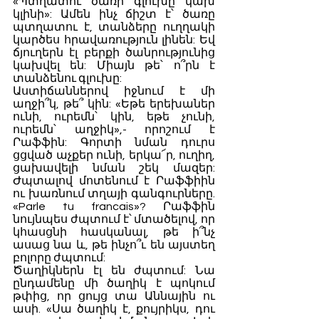
«Պտղատու ծառի գլուխը կախ 
կլինի»: Ամեն ինչ ճիշտ է՝ ծառը 
պտղատու է, տանձերը ուղղակի 
կարծես հրավառություն լինեն: Եվ 
ճյուղերն էլ բերքի ծանրությունից 
կախվել են: Միայն թե՝ ո՞րն է 
տանձենու գլուխը:
Աստիճաններով իջնում է մի 
աղջի՞կ, թե՞ կին: «Եթե երեխաներ 
ունի, ուրեմն՝ կին, եթե չունի, 
ուրեմն՝ աղջիկ»,- որոշում է 
Րաֆֆին: Գորտի նման դուրս 
ցցված աչքեր ունի, երկա՜ր, ուղիղ, 
ցախավելի նման շեկ մազեր: 
Ժպտալով մոտենում է Րաֆֆիին 
ու խառնում տղայի գանգուրները. 
«Parle tu francais»? Րաֆֆին 
նույնպես ժպտում է՝ մտածելով, որ 
կհասցնի հասկանալ, թե ի՞նչ 
ասաց նա և, թե ինչո՞ւ են այստեղ 
բոլորը ժպտում:
Ծաղիկներն էլ են ժպտում: Նա 
ընդամենը մի ծաղիկ է պոկում 
թփից, որ ցույց տա Աննային ու 
ասի. «Սա ծաղիկ է, քույրիկս, դու 