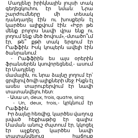
 Մադլենը իրիկնային լույսի տակ 
գեղեցկուհու էր նման: Նրա 
շարժումները մի տեսակ 
դանդաղել էին ու խոսքերն էլ 
կարծես ալիքվում էին: «Իբր թե 
մենք բոլորս նավի վրա ենք ու 
լողում ենք մեծ ծովում»,-մտածո՞ւմ 
էր, թե՞ քթի տակ երգում էր 
Րաֆֆին: Իսկ կոպերն ավելի էին 
ծանրանում: 
 - Րաֆֆիին ես այս օրերին 
ֆրանսերեն կսովորեցնեմ,- ասում 
էր Մադլենը
մամային, ու նրա ձայնը լողում էր՝ 
ցրվելով ծովի ալիքների մեջ: Ինքն էլ 
ասես տարուբերվում էր նավի 
տատանվելու հետ: 
  - Ասա un, deux, trois, quatre, sinq:
  - Un, deux, trois,- կրկնում էր 
Րաֆֆին:
  Իր ձայնը հեռվից, կարծես վաղուց 
լսված հեքիաթից էր գալիս: 
Մաման անուշ ժպտում էր, կկոցել 
էր աչքերը, կարծես նավի 
տատանվելուց հաճույք 