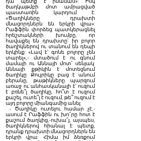
դա պետք է իմանաս»: Իսկ 
ծաղկաթմբի մոտ ամրացված 
պաստառին կարդում է. 
«Ծաղիկները դրախտի 
մնացորդներն են երկրի վրա»: 
Րաֆֆին փորձեց պատկերացնել 
հրեշտակների խումբը, որ 
հավաքել են դրախտը՝ իր բոլոր 
ծաղիկներով ու տանում են դեպի 
երկինք: «Լավ է՝ գոնե բոլորը չեն 
տարել»,- մտածում է ու գնում 
մամայի ու Աննայի մոտ՝ սենյակ: 
Աննայի քթիկին է մոտեցնում 
ծաղիկը: Քույրիկը բաց է անում 
բերանը, թաթիկները պարզում 
առաջ ու անհասկանալի է՝ ուզում 
է բռնե՞լ ծաղիկը, հո՞տ է ուզում 
քաշել, ուտե՞լ է ուզում, թե՞ ուզում է 
այդ բոլորը միանգամից անել:
 - Ծաղիկը ուտելու համար չէ,- 
ասում է Րաֆֆին ու խո՜րը հոտ է 
քաշում ծաղկից,-ուխա՜յ, այսպես, 
ծաղիկներով հիանալ է պետք, 
դրանք դրախտի մնացորդներն են 
երկրի վրա: Հիմա իմ ձեռքում 