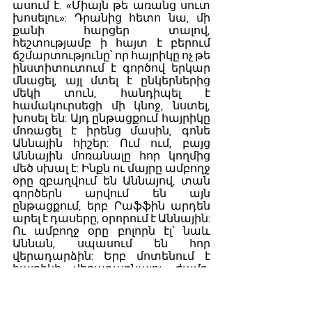
ասում է. «Միայն թե առանց սուտ 
խոսելու»: Դրանից հետո նա, մի 
քանի հարցեր տալով, 
հեշտությամբ ի հայտ է բերում 
ճշմարտությունը՝ որ հայրիկը ոչ թե 
ինստիտուտում է գործով երկար 
մնացել, այլ մտել է ընկերներից 
մեկի տուն, հանդիպել է 
համակուրսեցի մի կնոջ, նստել, 
խոսել են: Այդ ընթացքում հայրիկը 
մոռացել է իրենց մասին, գոնե 
Աննային հիշեր: Ում ում, բայց 
Աննային մոռանալը հոր կողմից 
մեծ սխալ է: Ինքն ու մայրը ամբողջ 
օրը զբաղվում են Աննայով, տան 
գործերն արվում են այն 
ընթացքում, երբ Րաֆֆին արդեն 
արել է դասերը, օրորում է Աննային: 
Ու ամբողջ օրը բոլորն էլ՝ նաև 
Աննան, սպասում են հոր 
վերադարձին: Երբ մոտենում է 
հայրիկի վերադառնալու ժամը, 
ավելի անհամբեր են դառնում: 
Րաֆֆիի սրտիկն այնքան ուժգին է 
թպրտում, որ իրեն նետում է բակ, 