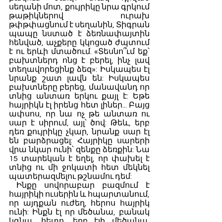
սեղանի մոտ, քույրիկը նրա գրկում 
թաթիկներով ուրախ 
թփթփացնում է սեղանին, Տիգրան 
պապը նստած է ձեռնափայտին 
հենված, աչքերը կկոցած ժպտում 
է ու երևի մտածում. «Տեսնո՞ւմ եք՝ 
բախտներդ ոնց է բերել, ինչ լավ 
տեղավորեցինք ձեզ»: Իսկապես էլ 
նրանք շատ լավն են: Իսկապես 
բախտները բերեց, մանավանդ որ 
տնից անտառ երկու քայլ է: Եթե 
հայրիկն էլ իրենց հետ լիներ... Բայց 
ափսոս, որ նա ոչ թե անտառ ու 
սար է սիրում, այլ՝ ծով: Թեև, երբ 
դեռ քույրիկը չկար, նրանք սար էլ 
են բարձրացել: Հայրիկը սարերի 
վրա նկար ունի՝ զենքը ձեռքին: Նա 
15 տարեկան է եղել, որ փախել է 
տնից ու մի ջոկատի հետ մեկնել 
պատերազմելու թշնամու դեմ:
 Ինքը սովորաբար բազմում է 
հայրիկի ուսերին և հպարտանում, 
որ այդքան ուժեղ, հերոս հայրիկ 
ունի: Ինքն էլ որ մեծանա, բանակ 
կգնա, հետո, երբ էլի մեծանա, 