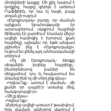
մոդելների կայքը: Մի քիչ նայում է 
կողքից, հայրը գիրկն է առնում 
Րաֆֆիին, որ նա էլ նայի, բայց 
տղան չի ուզում:
 «Էկոգյուղակ» բառը, որ մաման 
այնքան երանությամբ էր 
արտաբերում, սկզբում հայրիկի 
ծիծաղն էր շարժում: Մաման միշտ 
ավելի համոզիչ է խոսում, քան 
հայրիկը, այնպես որ, եթե անգամ 
չգիտես՝ ինչ է «էկոգյուղակը», 
ուզում ես լինել այդ անհասկանալի 
տեղում:
 «Ոչ մի էկոգյուղակ,- ձեռքը 
սեղանին խփեց հայրիկը,-
ինտերնետով բաներ են 
ռեկլամում, դու էլ հավատում ես: 
Առանց ինձ ոչ մի տեղ չեք գնա»: 
 «Կգնա՛նք,- ասում է մաման,- մի 
քանի օր ապրի՛ր առանց մեզ, 
հանգստացի՛ր»:
 «Չե՛ք գնա»:
 «Կգնա՛նք»:
 Անձրևը ավելի առատ է թափվում, 
իսկ մաման անխռով վարում է 