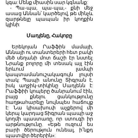
կգա: Մենք միասին սար կգնանք:
 - Պա-պա, պա-պա,- քնի մեջ 
ասաց Աննան՝ կարծելով, թե մինչև 
զարթնելը պապան իր կողքին 
կլինի:
Մադլենը, Հակոբը
 Երեկոյան Րաֆֆին մամայի, 
Աննայի ու տանտերերի հետ բակի 
մեծ սեղանի մոտ ճաշի էր նստել: 
Նրանք բոլորը մի տեսակ այլ էին 
երևում լամպի 
կապտամանուշակագույն լույսի 
տակ: Պապի անունը Տիգրան է, 
իսկ աղջիկ-տիկինը Մադլենն է: 
Րաֆֆիի կոպերը ծանրանում էին, 
բայց քնելու ցանկությունը 
հաղթահարելը նույնպես հաճույք 
է: Նա կիսախուփ աչքերով մի 
կերպ կարդաց Տիգրան պապի աջ 
կողմի պաստառը, որ ստուգի իր 
արթնությունը. «Եթե ուզում ես 
բարի ծերություն ունեալ, ի՛նքդ 
պատվիր ծերերին»: