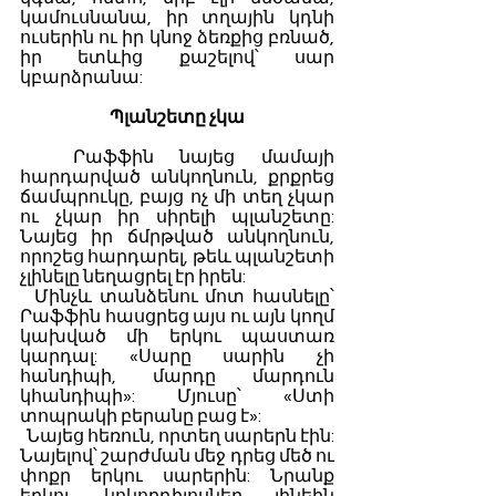
կամուսնանա, իր տղային կդնի 
ուսերին ու իր կնոջ ձեռքից բռնած, 
իր ետևից քաշելով՝ սար 
կբարձրանա:
Պլանշետը չկա
  Րաֆֆին նայեց մամայի 
հարդարված անկողնուն, քրքրեց 
ճամպրուկը, բայց ոչ մի տեղ չկար 
ու չկար իր սիրելի պլանշետը: 
Նայեց իր ճմրթված անկողնուն, 
որոշեց հարդարել, թեև պլանշետի 
չլինելը նեղացրել էր իրեն:
  Մինչև տանձենու մոտ հասնելը՝ 
Րաֆֆին հասցրեց այս ու այն կողմ 
կախված մի երկու պաստառ 
կարդալ: «Սարը սարին չի 
հանդիպի, մարդը մարդուն 
կհանդիպի»: Մյուսը՝ «Ստի 
տոպրակի բերանը բաց է»:
  Նայեց հեռուն, որտեղ սարերն էին: 
Նայելով՝ շարժման մեջ դրեց մեծ ու 
փոքր երկու սարերին: Նրանք 