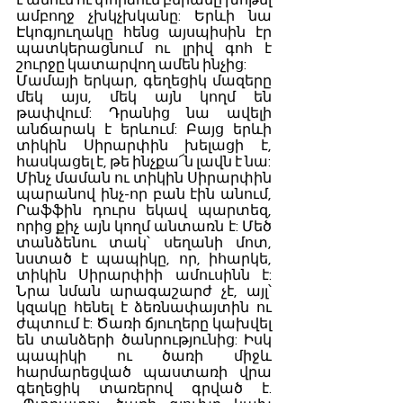
է անում ու փորձում բերանը խոթել 
ամբողջ չխկչխկանը: Երևի նա 
Էկոգյուղակը հենց այսպիսին էր 
պատկերացնում ու լրիվ գոհ է 
շուրջը կատարվող ամեն ինչից: 
Մամայի երկար, գեղեցիկ մազերը 
մեկ այս, մեկ այն կողմ են 
թափվում: Դրանից նա ավելի 
անճարակ է երևում: Բայց երևի 
տիկին Սիրարփին խելացի է, 
հասկացել է, թե ինչքա՜ն լավն է նա:
Մինչ մաման ու տիկին Սիրարփին 
պարանով ինչ-որ բան էին անում, 
Րաֆֆին դուրս եկավ պարտեզ, 
որից քիչ այն կողմ անտառն է: Մեծ 
տանձենու տակ՝ սեղանի մոտ, 
նստած է պապիկը, որ, իհարկե, 
տիկին Սիրարփիի ամուսինն է: 
Նրա նման արագաշարժ չէ, այլ՝ 
կզակը հենել է ձեռնափայտին ու 
ժպտում է: Ծառի ճյուղերը կախվել 
են տանձերի ծանրությունից: Իսկ 
պապիկի ու ծառի միջև 
հարմարեցված պաստառի վրա 
գեղեցիկ տառերով գրված է. 