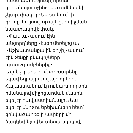
հաստատությունը, որտեղ 
գողանալու ոչինչ ըստ ամենայնի 
չկար, փակ էր։ Ես թակում էի 
դուռը՝ հույսով, որ այն ընդմիջման 
նպատակով է փակ։
 - Փակ ա,- ասում էին 
անցորդները,- էսօր մեռելոց ա։
 - Աշխատանքային օր չի,- ասում 
էին շենքի բնակիչները 
պատշգամբներից։
 Ավոն չէր երեւում, փոխարենը 
եկավ եղբայրս, ով այդ օրերին 
Հայաստանում էր ու նախորդ օրն 
իմանալով միջոցառման մասին, 
եկել էր հավաստիանալու։ Նա 
եկել էր կնոջ ու երեխաների հետ՝ 
զինված ահռելի չափերի մի 
ծաղկեփնջով եւ տեսախցիկով, 
որն իսկույն միացրեց ու սկսեց 