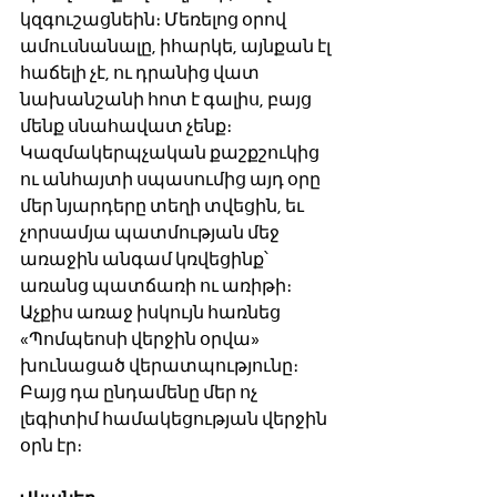
կզգուշացնեին։ Մեռելոց օրով 
ամուսնանալը, իհարկե, այնքան էլ 
հաճելի չէ, ու դրանից վատ 
նախանշանի հոտ է գալիս, բայց 
մենք սնահավատ չենք։ 
Կազմակերպչական քաշքշուկից 
ու անհայտի սպասումից այդ օրը 
մեր նյարդերը տեղի տվեցին, եւ 
չորսամյա պատմության մեջ 
առաջին անգամ կռվեցինք՝ 
առանց պատճառի ու առիթի։ 
Աչքիս առաջ իսկույն հառնեց 
«Պոմպեոսի վերջին օրվա» 
խունացած վերատպությունը։ 
Բայց դա ընդամենը մեր ոչ 
լեգիտիմ համակեցության վերջին 
օրն էր։