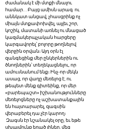
ժամանակ է մի մտքի մնալու 
համար… Բայց ամիսն արագ  ու 
աննկատ անցավ, չհասցրինք ոչ 
միայն մտքափոխվել, այլեւ շոր, 
կոշիկ, մատանի առնել ու մնացած 
կազմակերպչական հարցերը 
կարգավորել՝ բոլորը թողնելով 
վերջին օրվան։ Այդ օրն էլ 
զանգեցինք մեր ընկերներին ու 
ծնողներին՝ տեղեկացնելու, որ 
ամուսնանում ենք։ Ինչ-որ մեկն 
ասաց, որ վաղը մեռելոց է, ու 
թեպետ մենք գիտեինք, որ մեր 
«բարեպաշտ» իշխանությունները 
մեռելոցները ոչ աշխատանքային 
են հայտարարել, զագսին 
վերաբերել դա չէր կարող։
 Զագսն էր նշանակել օրը, եւ եթե 
սխալմունք եղած լիներ, մեզ 