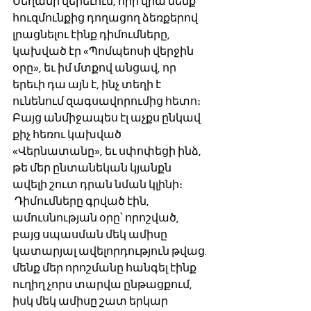
Սեղանի վերեւում, որի վրա մենք 
հուզմունքից դողացող ձեռքերով 
լրացնելու էինք դիմումները, 
կախված էր «Պոմպեոսի վերջին 
օրը», եւ իմ մտքով անցավ, որ 
երեւի դա այն է, ինչ տեղի է 
ունենում զագսավորումից հետո։ 
Բայց անմիջապես էլ աչքս ընկավ 
քիչ հեռու կախված 
«Վերնատանը», եւ սփոփեցի ինձ, 
թե մեր ընտանեկան կյանքն 
ավելի շուտ դրան նման կլինի։
 Դիմումները գրված էին, 
ամուսնության օրը՝ որոշված, 
բայց սպասման մեկ ամիսը 
կատարյալ ավելորդություն թվաց. 
մենք մեր որոշմանը հանգել էինք 
ուղիղ չորս տարվա ընթացքում, 
իսկ մեկ ամիսը շատ երկար 