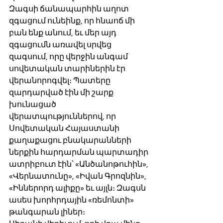
Զագսի ճանապարհին աղոտ 
զգացում ունեինք, որ հնաոճ մի 
բան ենք անում, եւ մեր այդ 
զգացումն առավել սրվեց 
զագսում, որը վերջին անգամ 
սովետական տարիներին էր 
վերանորոգվել։ Պատերը 
զարդարված էին մի շարք 
խունացած 
վերատպություններով, որ 
Սովետական Հայաստանի 
քաղաքացու բնակարանների 
ներքին հարդարման պարտադիր 
ատրիբուտ էին՝ «Անծանոթուհին», 
«Վերնատունը», «Իվան Գրոզնին», 
«Իններորդ ալիքը» եւ այլն։ Զագսն 
ասես խորհրդային «ռեմոնտի» 
թանգարան լիներ։