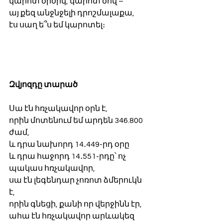
կարոտ ծիծիկ, կարոտ ծով –
այ քեզ անջնջելի դրոշմալաքա,
էս սաղ ե՞ս եմ կարոտել։
Զվյոզդը տարած
Սա էն հռչակավոր օրն է, 
որին մոտենում եմ արդեն 346.800 
ժամ,
և դրա նախորդ 14․449-րդ օրը
և դրա հաջորդ 14․551-րդը՝ ոչ 
պակաս հռչակավոր, 
սա էն լեգենդար չոռոտ ձմերուկն 
է, 
որին գնեցի, քանի որ վերջինն էր, 
ահա էն հռչակավոր արևակեզ 