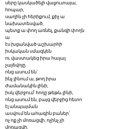
սերը կասկածելի վալյուտայա, 
հոպար,
սաղին չի հերիքում, քիչ ա 
նախատեսված,
պետք ա փող առնել, քանզի փողն 
ա 
էս խցանված աշխարհի 
իսկական սմազկեն
ու վաստակեց իրա հալալ 
չայեվոյը,
ոնց ասում են՝ 
ինչ լինում ա, թող իրա 
ժամանակին լինի,
իսկ վերջում՝ հողը թեթև լինի,
ոնց ասում են, բայց վերջից հետո 
էլ անպայման
ասվում են ահագին բաներ՝
ոչ ոք չի մոռացվի, ոչինչ չի 
մոռացվի,