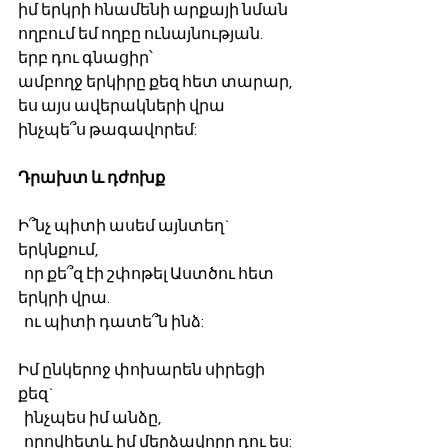
իմ երկրի հնամենի արքայի նման
ողբում եմ ողբը ունայնության.
երբ դու գնացիր՝
ամբողջ երկիրը քեզ հետ տարար,
ես այս ավերակների վրա
ինչպե՞ս թագավորեմ:
Դրախտ և դժոխք
Ի՞նչ պիտի ասեմ այնտեղ` 
երկնքում, 
  որ քե՞զ էի շփոթել Աստծու հետ 
երկրի վրա.
  ու պիտի դատե՞ն ինձ:
Իմ ընկերոջ փոխարեն սիրեցի 
քեզ`
  ինչպես իմ անձը,
  որովհետև իմ մերձավորը դու ես: