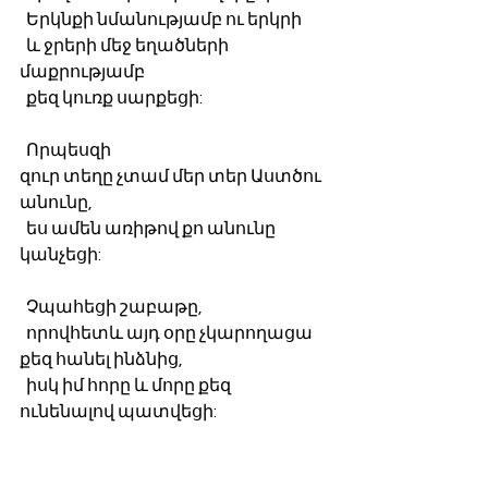
  Երկնքի նմանությամբ ու երկրի 
  և ջրերի մեջ եղածների 
մաքրությամբ
  քեզ կուռք սարքեցի:
  Որպեսզի 
զուր տեղը չտամ մեր տեր Աստծու 
անունը,
  ես ամեն առիթով քո անունը 
կանչեցի:
  Չպահեցի շաբաթը,
  որովհետև այդ օրը չկարողացա 
քեզ հանել ինձնից,
  իսկ իմ հորը և մորը քեզ 
ունենալով պատվեցի:
Գողացել եմ քո ծառի արգելված 