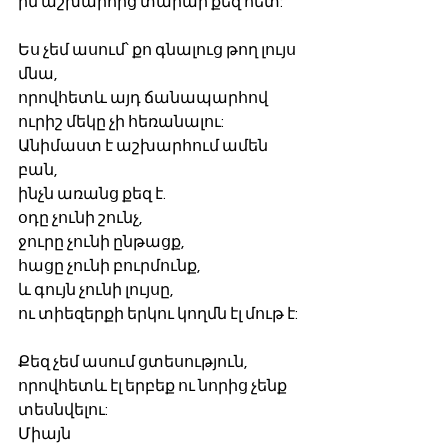
իմ աշխարհից տարար քեզ հետ:
Ես չեմ ասում՝ քո գնալուց թող լույս 
մնա,
որովհետև այդ ճանապարհով 
ուրիշ մեկը չի հեռանալու:
Անիմաստ է աշխարհում ամեն 
բան,
ինչն առանց քեզ է.
օդը չունի շունչ,
ջուրը չունի ընթացք,
հացը չունի բուրմունք,
և գույն չունի լույսը,
ու տիեզերքի երկու կողմն էլ մութ է:
Քեզ չեմ ասում ցտեսություն,
որովհետև էլ երբեք ու նորից չենք 
տեսնվելու:
Միայն