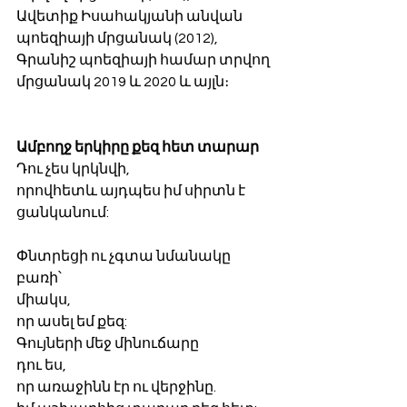
Ավետիք Իսահակյանի անվան 
պոեզիայի մրցանակ (2012), 
Գրանիշ պոեզիայի համար տրվող 
մրցանակ 2019 և 2020 և այլն։ 
Ամբողջ երկիրը քեզ հետ տարար
Դու չես կրկնվի,
որովհետև այդպես իմ սիրտն է 
ցանկանում:
Փնտրեցի ու չգտա նմանակը 
բառի՝
միակս,
որ ասել եմ քեզ:
Գույների մեջ մինուճարը
դու ես,
որ առաջինն էր ու վերջինը.