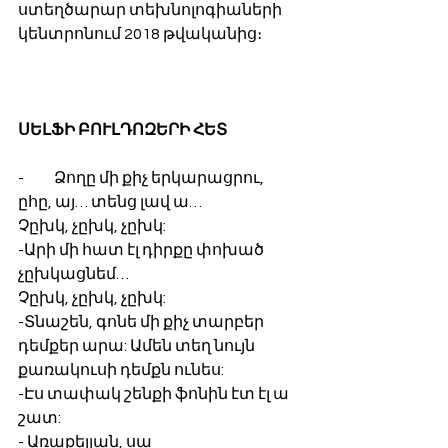
ստեղծարար տեխնոլոգիաների 
կենտրոնում 2018 թվականից։ 
ՍԵԼՖԻ ԲՈՒԼԴՈԶԵՐԻ ՀԵՏ
-          Ձողը մի քիչ երկարացրու, 
ըհը, այ… տենց լավ ա… 
Չըխկ, չըխկ, չըխկ:
-Արի մի հատ էլ դիրքը փոխած 
չըխկացնեմ…
Չըխկ, չըխկ, չըխկ:
-Տնաշեն, գոնե մի քիչ տարբեր 
դեմքեր արա: Ամեն տեղ նույն 
քառակուսի դեմքն ունես:
-Էս տափակ շենքի ֆոնին էտ էլ ա 
շատ:
- Առաքելյան, սա 