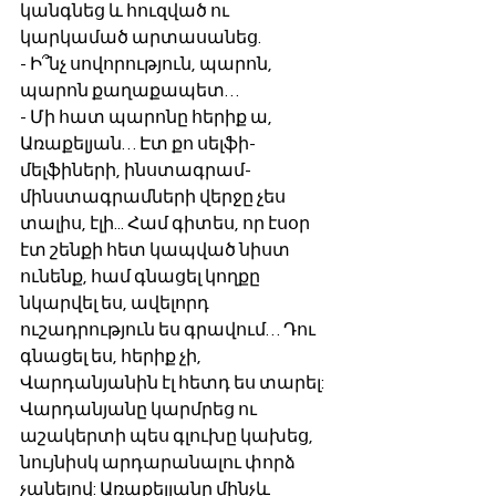
կանգնեց և հուզված ու 
կարկամած արտասանեց.
- Ի՞նչ սովորություն, պարոն, 
պարոն քաղաքապետ…
- Մի հատ պարոնը հերիք ա, 
Առաքելյան… Էտ քո սելֆի-
մելֆիների, ինստագրամ-
մինստագրամների վերջը չես 
տալիս, էլի... Համ գիտես, որ էսօր 
էտ շենքի հետ կապված նիստ 
ունենք, համ գնացել կողքը 
նկարվել ես, ավելորդ 
ուշադրություն ես գրավում… Դու 
գնացել ես, հերիք չի, 
Վարդանյանին էլ հետդ ես տարել:
Վարդանյանը կարմրեց ու 
աշակերտի պես գլուխը կախեց, 
նույնիսկ արդարանալու փորձ 
չանելով: Առաքելյանը մինչև 