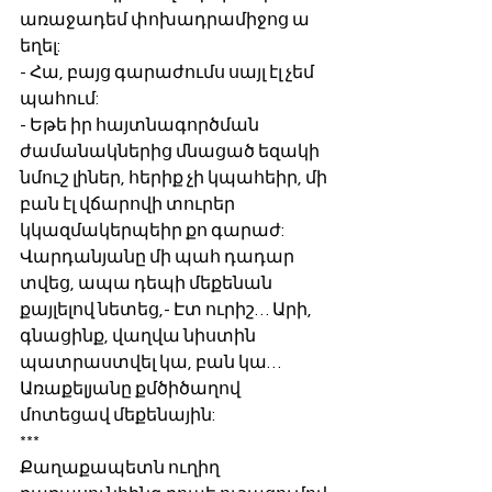
առաջադեմ փոխադրամիջոց ա 
եղել:
- Հա, բայց գարաժումս սայլ էլ չեմ 
պահում:
- Եթե իր հայտնագործման 
ժամանակներից մնացած եզակի 
նմուշ լիներ, հերիք չի կպահեիր, մի 
բան էլ վճարովի տուրեր 
կկազմակերպեիր քո գարաժ:
Վարդանյանը մի պահ դադար 
տվեց, ապա դեպի մեքենան 
քայլելով նետեց,- Էտ ուրիշ… Արի, 
գնացինք, վաղվա նիստին 
պատրաստվել կա, բան կա…
Առաքելյանը քմծիծաղով 
մոտեցավ մեքենային:
***
Քաղաքապետն ուղիղ 