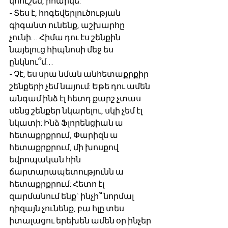
կհուշեն, իհարկե: 
- Տես է, հոգեվերլուծության 
գիգանտ ունենք, աշխարհը 
չունի… Հիմա դու էս շենքին 
նայելուց հիպնոսի մեջ ես 
ընկնու՞մ…
- Չէ, ես սրա նման անհետաքրքիր 
շենքերի չեմ նայում: Եթե դու ամեն 
անգամ ինձ էլ հետդ քարշ չտաս 
սենց շենքեր նկարելու, սկի չեմ էլ 
նկատի: Ինձ Ֆլորենցիան ա 
հետաքրքրում, Փարիզն ա 
հետաքրքրում, մի խոսքով 
եվրոպական հին 
ճարտարապետությունն ա 
հետաքրքրում: Հետո էլ 
զարմանում ենք` ինչի՞ նորմալ 
դիզայն չունենք, բա հլը տես 
իտալացու երեխեն ամեն օր ինչեր 