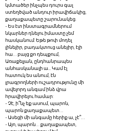
կմտածեր ինչպես դուրս գալ 
ստեղծված անդուր իրավիճակից, 
քաղաքապետը շարունակեց.
- Ես էտ ինստագրամներում 
նկարներ դնելու իմաստը չեմ 
հասկանում: Եթե թոփ մոդել 
լինեյիր, բադակտուց անեյիր, էլի 
հա… բայց քո դեպքում, 
Առաքելյան, ընդհանրապես 
անհասկանալի ա... Կամ էլ 
հատուկ ես անում, էն 
լրագրողների ուշադրությունը մի 
ավելորդ անգամ ինձ վրա 
հրավիրելու համար:
- Չէ, ի՞նչ եք ասում, պարոն, 
պարոն քաղաքապետ…
- Ասեցի մի անգամը հերիք ա, չէ՞…
- Այո, պարոն… քաղաքապետ, 