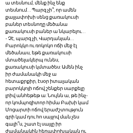
ա տեսնում, մենք ինչ ենք 
տեսնում… Պարզ չի՞, որ ամեն 
քայլափոխի սենց քառակուսի 
բաներ տեսնողը մեծանա 
քառակուսի բաներ ա նկարելու… 
- Չէ, պարզ չի, Վարդանյան… 
Բարոկկո ու ռոկոկո ոճի մեջ էլ 
մեծանաս, եթե քառակուսի 
մտածելակերպ ունես, 
քառակուսի կմտածես: Ամեն ինչ 
իր ժամանակի մեջ ա 
հետաքրքիր, էսօր իտալական 
բարոկկոյի ոճով շենքեր սարքելը 
լրիվ անհեթեթ ա: Նույնն ա, թե ինչ-
որ կոմպոզիտոր հիմա Բախի կամ 
Մոցարտի ոճով երաժշտություն 
գրի կամ դու հո սայլով ման չես 
գալի՞ս, շատ էլ սայլը իր 
ժամանակին հեղափոխական ու 