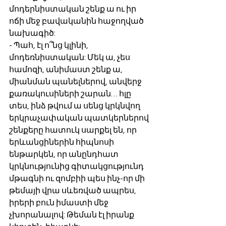
մոդերնիստական շենք ա ու իր 
ոճի մեջ բավականին հաջողված 
նախագիծ:
- Պահ, էլ ո՞նց կլինի, 
մոդեռնիստական: Մեկ ա, չես 
համոզի, անիմաստ շենք ա, 
միանման պանելներով, անվերջ 
քառակուսիների շարան… հլը 
տես, ինձ թվում ա սենց կրկնվող 
երկրաչափական պատկերներով 
շենքերը հատուկ սարքել են, որ 
երևանցիներին հիպնոսի 
ենթարկեն, որ անընդհատ 
կրկնությունից գիտակցությունդ 
մթագնի ու զոմբիի պես ինչ-որ մի 
թեմայի վրա սևեռված ապրես, 
իրերի բուն իմաստի մեջ 
չխորանալով: Թեման էլ իրանք 