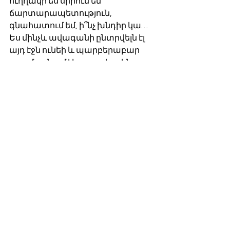
ուղղակի ես սիրում եմ 
ճարտարապետություն, 
գնահատում եմ, ի՞նչ խնդիր կա… 
Ես մինչև ավագանի ընտրվելն էլ 
այդ էջն ունեի և պարբերաբար 
թարմացնում էի տարբեր շենք-
շինությունների նկարներ դնելով… 
նաև դրանց ֆոնին իմ 
նկարներով…
- Առաքելյան, նախ դու հիմա 
ավագանի ես, իսկ դա նշանակում 
է, որ պիտի ավելի 
պատասխանատու վերաբերվես 
քո հանրային գործունեությանը, 
երկրորդ` դու մի ինչ-որ ակումբի 
զուգարանում հայելու առաջ չես 
սելֆի արել, որ խնդիր չլինի, այլ 
շենքի, որի պայթեցման հարցը 
հաջորդ օրը պիտի քննարկեինք… 