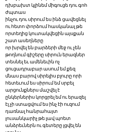
դխբախտ կլինեմ միգուցե դու գոհ 
ժպտաս 
ինչու դու սիրում ես ինձ ցավեցնել 
ու հետո փորձում հասկանալ թե 
որտեղից կուտակվեցին այսքան 
շատ ասեղները 
որ խրվել են բարձերի մեջ ու չեն 
թողնում գիշերը սիրուն երազներ 
տեսնել եւ ամենեւին ոչ 
ցուցադրաբար ասում եմ քեզ 
մնաս բարով սիրելիս բլուրը որի 
հետեւում ես սիրում եմ սրբել 
արցունքներս մաշվել է 
ընկերներիս կորցրել եմ ու երազել 
էլ չի ստացվում ես ինչ էի ուզում 
դառնալ հանրահայտ 
լուսանկարիչ թե լավ պոետ 
անձրեւներն ու գետերը լցվել են 