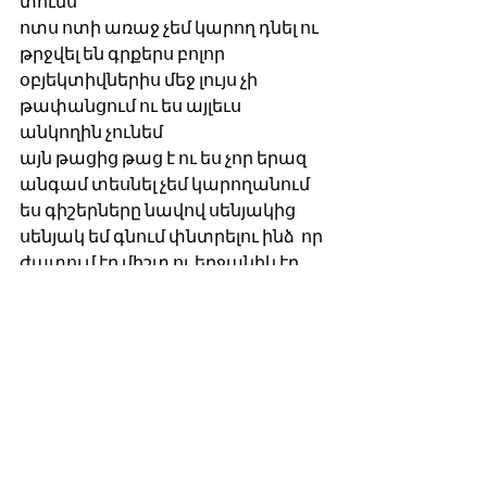
տունս  
ոտս ոտի առաջ չեմ կարող դնել ու 
թրջվել են գրքերս բոլոր 
օբյեկտիվներիս մեջ լույս չի 
թափանցում ու ես այլեւս 
անկողին չունեմ 
այն թացից թաց է ու ես չոր երազ 
անգամ տեսնել չեմ կարողանում  
ես գիշերները նավով սենյակից 
սենյակ եմ գնում փնտրելու ինձ  որ 
ժպտում էր միշտ ու երջանիկ էր 
միշտ  ես թաքուն բացում եմ 
հայելիները ու միջից տնտղում իմ 
նոր եսը  գիրացած մարմին  
սթրեսից խունացած աչքեր  
թարթիչներս սեւ եմ քսել ու աչքերս 
արի ու տես ժպտում են դեռ  ես 
քեզ չեմ ուզում ես քեզ չեմ սիրում  
դու իմը չես էլ  