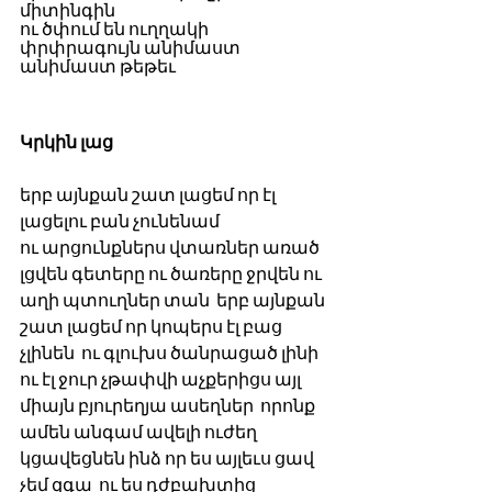
միտինգին 
ու ծփում են ուղղակի 
փրփրագույն անիմաստ 
անիմաստ թեթեւ 
Կրկին լաց 
երբ այնքան շատ լացեմ որ էլ 
լացելու բան չունենամ  
ու արցունքներս վտառներ առած 
լցվեն գետերը ու ծառերը ջրվեն ու 
աղի պտուղներ տան  երբ այնքան 
շատ լացեմ որ կոպերս էլ բաց 
չլինեն  ու գլուխս ծանրացած լինի 
ու էլ ջուր չթափվի աչքերիցս այլ 
միայն բյուրեղյա ասեղներ  որոնք 
ամեն անգամ ավելի ուժեղ 
կցավեցնեն ինձ որ ես այլեւս ցավ 
չեմ զգա  ու ես դժբախտից 