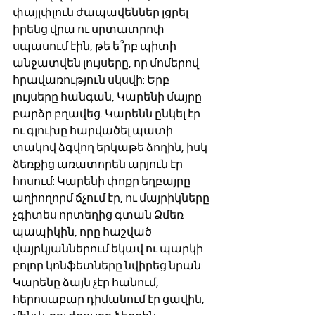
փայլփլուն ժապավեններ լցրել 
իրենց վրա ու սրտատրոփ 
սպասում էին, թե ե՞րբ պիտի 
անջատվեն լույսերը, որ մոմերով 
հրավառություն սկսվի: Երբ 
լույսերը հանգան, Կարենի մայրը 
բարձր բղավեց. Կարենն ընկել էր 
ու գլուխը հարվածել պատի 
տակով ձգվող երկաթե ձողին, իսկ 
ձեռքից առատորեն արյուն էր 
հոսում: Կարենի փոքր եղբայրը 
աղիողորմ ճչում էր, ու մայրիկները 
չգիտես որտեղից գտան Ձմեռ 
պապիկին, որը հաշված 
վայրկյաններում եկավ ու պարկի 
բոլոր կոնֆետները նվիրեց նրան: 
Կարենը ձայն չէր հանում, 
հերոսաբար դիմանում էր ցավին, 