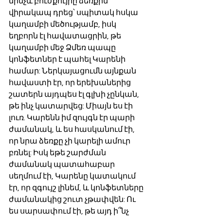
մինչև բուժքույրը ձեռքին 
վիրակապ դրեց՝ սպիտակ հսկա 
կաղամբի մեծությամբ, իսկ 
եղբորն էլ հավատացրին, թե 
կաղամբի մեջ Ձմեռ պապը 
կոնֆետներ է պահել Կարենի 
համար: Ներկայացումն այնքան 
հավաստի էր, որ երեխաներից 
շատերն այդպես էլ գլխի չընկան, 
թե ինչ կատարվեց: Միայն ես էի 
լուռ. Կարենն իմ զույգն էր պարի 
ժամանակ, և ես հասկանում էի, 
որ նրա ձեռքը չի կարելի ամուր 
բռնել: Իսկ եթե շարժման 
ժամանակ պատահաբար 
սեղմում էի, Կարենը կատակում 
էր, որ զգույշ լինեմ, և կոնֆետները 
ժամանակից շուտ չթափվեն: Ու 
ես սարսափում էի, թե այդ ի՞նչ 