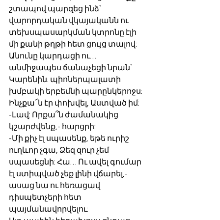
շտապով պարզեց ինձ՝ 
վարորդական վկայականն ու 
տեխսպասարկման կտրոնը էլի 
մի քանի թղթի հետ ցույց տալով:
Անունը կարդացի ու… 
անմիջապես ճանաչեցի նրան՝ 
Կարենին. պիոներպալատի 
խմբակի երբեմնի պարընկերոջս: 
Ինչքա՜ն էր փոխվել, Աստված իմ:
-Լավ: Որքա՞ն ժամանակից 
կշարժվենք,- հարցրի:
-Մի քիչ էլ սպասենք, եթե ուրիշ 
ուղևոր չգա, Ձեզ զուր չեմ 
սպասեցնի: Հա… Ու ավել գումար 
էլ ստիպված չեք լինի վճարել,- 
ասաց նա ու հեռացավ 
դիսպետչերի հետ 
պայմանավորվելու: 