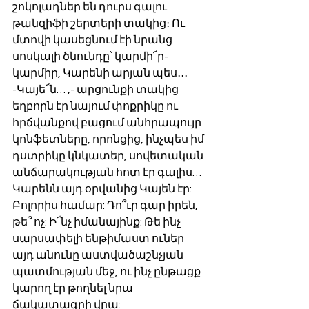
շոկոլադներ են դուրս գալու 
թանզիֆի շերտերի տակից։ Ու 
մտովի կասեցնում էի նրանց 
սոսկալի ծնունդը՝ կարմի՜ր-
կարմիր, Կարենի արյան պես․․․
-Կայե՜ն… ,- արցունքի տակից 
եղբորն էր նայում փոքրիկը ու 
հրճվանքով բացում անհրապույր 
կոնֆետները, որոնցից, ինչպես իմ 
դստրիկը կնկատեր, սովետական 
անճարակության հոտ էր գալիս…
Կարենն այդ օրվանից Կայեն էր: 
Բոլորիս համար: Դո՞ւր գար իրեն, 
թե՞ ոչ: Ի՜նչ իմանայինք: Թե ինչ 
սարսափելի ենթիմաստ ուներ 
այդ անունը աստվածաշնչյան 
պատմության մեջ, ու ինչ ընթացք 
կարող էր թողնել նրա 
ճակատագրի վրա: