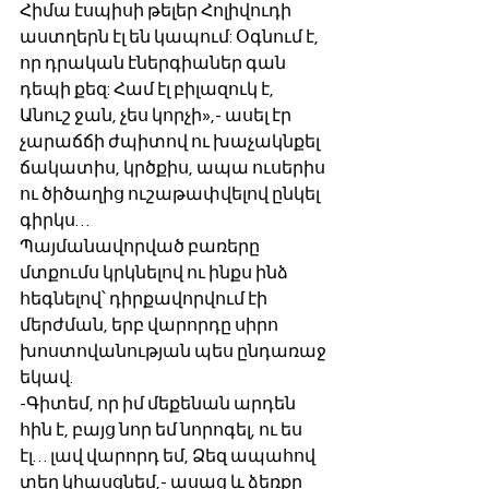
Հիմա էսպիսի թելեր Հոլիվուդի 
աստղերն էլ են կապում: Օգնում է, 
որ դրական էներգիաներ գան 
դեպի քեզ: Համ էլ բիլազուկ է, 
Անուշ ջան, չես կորչի»,- ասել էր 
չարաճճի ժպիտով ու խաչակնքել 
ճակատիս, կրծքիս, ապա ուսերիս 
ու ծիծաղից ուշաթափվելով ընկել 
գիրկս…
Պայմանավորված բառերը 
մտքումս կրկնելով ու ինքս ինձ 
հեգնելով՝ դիրքավորվում էի 
մերժման, երբ վարորդը սիրո 
խոստովանության պես ընդառաջ 
եկավ.
-Գիտեմ, որ իմ մեքենան արդեն 
հին է, բայց նոր եմ նորոգել, ու ես 
էլ… լավ վարորդ եմ, Ձեզ ապահով 
տեղ կհասցնեմ,- ասաց և ձեռքը 