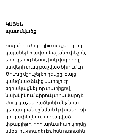
ԿԱՅԵՆ
պատմվածք
Կարմիր «Ժիգուլի» տաքսի էր, որ 
կայանել էր ավտոկայանի փեշին, 
եռուզեռից հեռու, իսկ վարորդը 
ստվերի տակ քաշված ծխում էր: 
Ծուխը մշուշել էր դեմքը, բայց 
կանգնած ձևից կարելի էր 
եզրակացնել, որ տարիքով, 
նախկինում գիրուկ տղամարդ է: 
Մուգ կաշվե բաճկոնի մեջ նրա 
կերպարանքը նման էր խանութի 
ցուցափեղկում մոռացված 
փքաբլիթի, որի արևահար կողմը 
սմքել ու չորացել էր, իսկ ուռուցիկ 