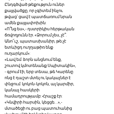
Ընդգծված թեքություն ուներ 
քայլվածքը, որ չգիտեմ ինչու 
թվաց՝ ցավ է պատճառում նրան 
ամեն քայլափոխին:
«Ո՞նց ես»,- դստրիկիս հերթական 
ճռվողյունն էր. «Ձորում չես, չէ՞. 
Անո՜ւշ, պատասխանիր, թե չէ 
ետևիցդ ուղղաթիռ ենք 
ուղարկում»:
«Լավ եմ. ձորն անցնում ենք, 
շուտով կմոտենանք Սպիտակին», 
- գրում էի, երբ տեսա, թե Կարենը 
ոնց է դաշտ մտել ու կակաչներ է 
փնջում. կոկոն-կոկոն, ալ կարմիր, 
կանաչ հասկերի 
համադրությամբ: Հրաշք էր: 
«Կնվիրի հարսին, կեցցե…»,- 
մտածեցի ու բաց պատուհանից 