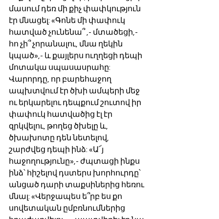
մասում դեռ մի քիչ փափկություն 
էր մնացել: «Գոնե մի փափուկ 
հատված չունենա՞ ,- մտածեցի,- 
հո չի՞ չորանալու, մնա ղեկին 
կպած»,- և քայլերս ուղղեցի դեպի 
մոտակա սպասասրահը: 
Վարորդը, որ բարեհաջող 
ապխտվում էր ծխի ամպերի մեջ 
ու երկարելու դեպքում շուտով իր 
փափուկ հատվածից էլ էր 
զրկվելու, թողեց ծխելը և, 
ծխախոտը դեն նետելով, 
շարժվեց դեպի ինձ: «Ա՜յ 
հաջողությունը»,- ժպտացի ինքս 
ինձ՝ հիշելով դստերս խորհուրդը՝ 
անցած դարի տաքսիներից հեռու 
մնալ: «Վերջապես ե՞րբ ես քո 
սովետական ըմբռնումներից 