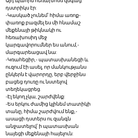
Այդ պահին հեռախոսս զնգաց. 
դստրիկս էր:
-Կասկած չունեմ՝ հիմա առոք-
փառոք բազմել ես մի հնամաշ 
մեքենայի թիկնակի ու 
հեռախոսիդ մեջ 
կարգավորումներ ես անում,- 
մարգարեացավ նա:
-Կռահեցիր,- պատասխանեցի և 
ուզում էի ասել, որ մանկությանս 
ընկերն է վարորդը, երբ վերջինս 
բացեց դուռը ու նստելով 
տեղեկացրեց.
-Էլ եկող չկա, շարժվենք:
-Ես երկու ժամից կլինեմ տատիկի 
տանը, հիմա շարժվում ենք,- 
ասացի դստերս ու զանգն 
անջատելով՝ ի պատասխան 
նայեցի մեքենայի հայելուն: