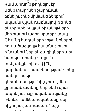
Կամ արդյո՞ք թողնելու էր․․. 
Մենք տարիներ շարունակ 
բռնելու էինք միմյանց ձեռքից՝ 
ակամա վկան դառնալով, թե ոնց 
են տրոփելու կյանքի անոթները 
մեր հասունացող սրտերի տակ: 
Թե ո՞նց է տղաների շրթունքներին 
բուսածածկույթ հայտնվելու, ու 
ի՞նչ անուններ են ծաղիկների պես 
նստելու դրանց թաքուն 
տենչանքներին: Եվ ի՞նչ 
զարմանալի համբերությամբ էինք 
հանդուրժելու 
դեռահասությունից շոգող մեր 
քրտնած ափերը, երբ բեմի վրա 
ապրելու էինք իսկական կյանք: 
Թերևս, ամենաիսկականը՝ մեր 
հիշողության համար: Բայց 