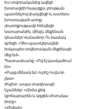
Ես սովորականից ավելի 
խստացրի հայացքս, լռության 
պատնեշով փակվեցի և դստերս 
խոստացած առոք-
փառոքությամբ հենվեցի 
նստարանին, մինչև մեքենան 
կհասներ Վանաձոր: Ու նամակ 
գրեցի. «Չես պատկերացնի. 
իսկապես սովետական մեքենայի 
մեջ եմ»:
Պատասխանը. «Ով էլ կասկածում 
էր»:
«Բայց մենակ եմ. ուրիշ ուղևոր 
չկա»:
Ժպիտ, ապա տագնապի 
նշաններ. «Հիմա քեզ 
կբռնաբարեն և կգցեն մոտակա 
ձորը»:
«Հիմար»: