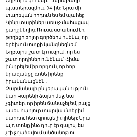
Եղբայրս զոհվել է Ղարաբաղի 
պատերազմում 94-ին։ Նրա մի 
տարեկան որդուն ես եմ պահել: 
Կինը տարիներ առաջ մահացավ 
քաղցկեղից: Ռուսաստանում էի, 
թողեցի բոլոր գործերս ու եկա, որ 
երեխուն ոտքի կանգնեցնեմ… 
Եղբայրս շատ էր ուզում, որ ես 
շատ որդիներ ունենամ: Հիմա 
խնդրել եմ իր որդուն, որ հոր 
երազանքը գոնե իրենք 
իրականացնեն…
Զարմանալի ընկերականություն 
կար Կարենի ձայնի մեջ. նա 
չգիտեր, որ իրեն ճանաչել եմ, բայց 
ասես հարյուր տարվա մտերիմ 
մարդու հետ զրուցելիս լիներ: Նրա 
այդ տոնը ինձ դուր էր գալիս, ես 
չէի ջղաձգվում անծանոթ ու 