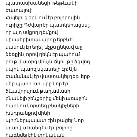
պատասխանեցի՝ թեթևակի 
ժպտալով: 
Հայելուց երևում էր բոլորովին 
ուրիշը: Դժվար էր պատկերացնել, 
որ այդ սմքող դեմքով 
կիսաերիտասարդը երբևէ 
մանուկ էր եղել: Աչքս ընկավ աջ 
ձեռքին, որով ղեկն էր պահում. 
բութ մատից մինչև ճկույթը ձգվող 
սպին պարզ նկատելի էր: Այն 
ժամանակ էր վաստակել դեռ, երբ 
մեր պարի խումբը նոր էր 
ձևավորվում. թաղամասի 
բնակելի շենքերից մեկի առաջին 
հարկում, որտեղ բնակիչների 
խնդրանքով մինի 
պիոներպալատ էին բացել: Նոր 
տարվա հանդես էր. բոլորը 
հագնվել էին տոնական, 