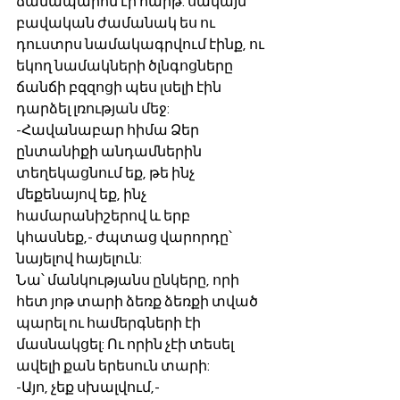
ճանապարհն էր հարթ. սակայն 
բավական ժամանակ ես ու 
դուստրս նամակագրվում էինք, ու 
եկող նամակների ծլնգոցները 
ճանճի բզզոցի պես լսելի էին 
դարձել լռության մեջ:
-Հավանաբար հիմա Ձեր 
ընտանիքի անդամներին 
տեղեկացնում եք, թե ինչ 
մեքենայով եք, ինչ 
համարանիշերով և երբ 
կհասնեք,- ժպտաց վարորդը՝ 
նայելով հայելուն:
Նա՝ մանկությանս ընկերը, որի 
հետ յոթ տարի ձեռք ձեռքի տված 
պարել ու համերգների էի 
մասնակցել: Ու որին չէի տեսել 
ավելի քան երեսուն տարի:
-Այո, չեք սխալվում,- 