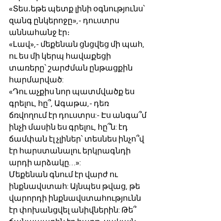
«Տես․եթե պետք լինի օգնությունս՝ 
զանգ ընկերոջը»,- դուստրս 
աննահանջ էր։
«Լավ»,- մեքենան ցնցվեց մի պահ, 
ու ես մի կերպ հավաքեցի 
տառերը՝ շարժման ընթացքին 
հարմարված:
«Դու աչքիս նոր պատմվածք ես 
գրելու, հը՞, Ագաթա,- դեռ 
ճռվողում էր դուստրս:- Էս անգա՞մ 
ինչի մասին ես գրելու, հը՞ն: էդ 
ճամփան էլ չլիներ՝ տեսնես ինչո՞վ 
էր հարստանալու երկրագնդի 
արդի արձակը…»: 
Մեքենան գնում էր վարժ ու 
ինքնավստահ: Այնպես թվաց, թե 
վարորդի ինքնավստահությունն 
էր փոխանցվել անիվներին: Թե՞ 