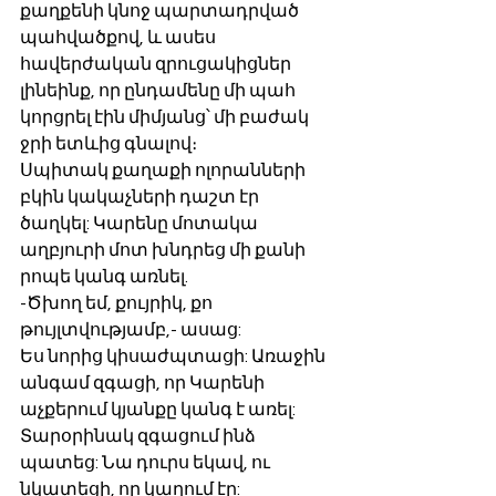
քաղքենի կնոջ պարտադրված 
պահվածքով, և ասես 
հավերժական զրուցակիցներ 
լինեինք, որ ընդամենը մի պահ 
կորցրել էին միմյանց՝ մի բաժակ 
ջրի ետևից գնալով։
Սպիտակ քաղաքի ոլորանների 
բկին կակաչների դաշտ էր 
ծաղկել: Կարենը մոտակա 
աղբյուրի մոտ խնդրեց մի քանի 
րոպե կանգ առնել.
-Ծխող եմ, քույրիկ, քո 
թույլտվությամբ,- ասաց:
Ես նորից կիսաժպտացի: Առաջին 
անգամ զգացի, որ Կարենի 
աչքերում կյանքը կանգ է առել: 
Տարօրինակ զգացում ինձ 
պատեց: Նա դուրս եկավ, ու 
նկատեցի, որ կաղում էր: 