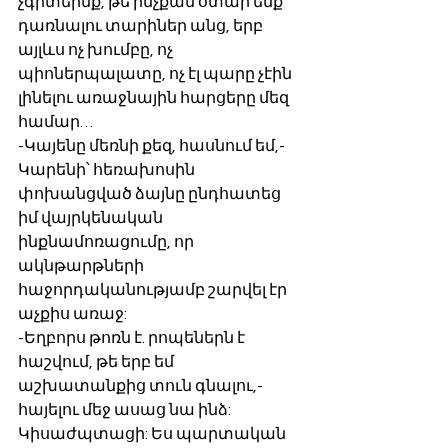
չգիտեինք, թե ինչքան օտար ենք 
դառնալու տարիներ անց, երբ 
այլևս ոչ խումբը, ոչ 
պիոներպալատը, ոչ էլ պարը չէին 
լինելու առաջնային հարցերը մեզ 
համար…
-Կայենը մեռնի քեզ, հասնում եմ,- 
Կարենի՝ հեռախոսին 
փոխանցված ձայնը ընդհատեց 
իմ վայրկենական 
ինքնամոռացումը, որ 
ակնթարթների 
հաջորդականությամբ շարվել էր 
աչքիս առաջ:
-Եղբորս թոռն է. րոպեներն է  
հաշվում, թե երբ եմ 
աշխատանքից տուն գնալու,- 
հայելու մեջ ասաց նա ինձ: 
Կիսաժպտացի: Ես պարտական 