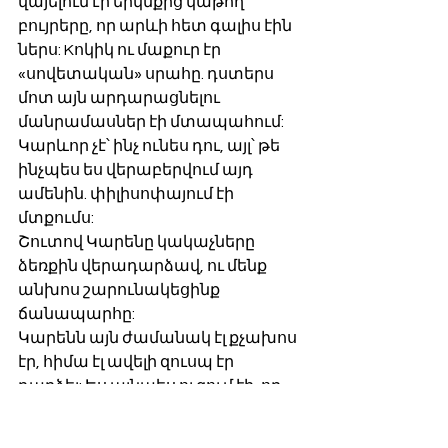
վայելում էի երկնքից կաթող 
բույրերը, որ արևի հետ գալիս էին 
ներս: Kոկիկ ու մաքուր էր 
«սովետական» սրահը. դստերս 
մոտ այն արդարացնելու 
մանրամասներ էի մտապահում: 
Կարևոր չէ՝ ինչ ունես դու, այլ՝ թե 
ինչպես ես վերաբերվում այդ 
ամենին. փիլիսոփայում էի 
մտքումս:
Շուտով Կարենը կակաչները 
ձեռքին վերադարձավ, ու մենք 
անխոս շարունակեցինք 
ճանապարհը:
Կարենն այն ժամանակ էլ քչախոս 
էր, հիմա էլ ավելի զուսպ էր 
դարձել: Ես այնպես ուզում էի, որ 
նա էլի խոսի, պատմի մորից, 
եղբոր տղայից, աշխարհից, 