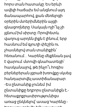
հորս տան հատակը: Ես երևի 
ավելի հաճախ եմ անցնում այդ 
ճանապարհով, քան մեռելոցի 
օրերին մտերիմներին այցի 
գնացողները: Սակայն ոչի՜նչ չի 
լցնում իմ սիրտը: Որովհետև 
վաղուց արդեն լիքն է լինում, երբ 
հասնում եմ գյուղի փեշին ու 
չհասնելով տան տանիքին՝ 
հեռանում… Կարենը մեքենան լավ 
է վարում. մտովի գնահատեցի՝ 
հասկանալով, թե ինչո՞ւ հոգիս 
բերնեբերան լցրած խռովքը սկսեց 
հանդարտվել աստիճանաբար:
-Ես ընտանիք չունեմ. իմ 
ընտանիքը եղբորս ընտանիքն է,- 
հետաքրքրասիրությունիցս 
առաջ ընկնելով՝ ասաց Կարենը:- 