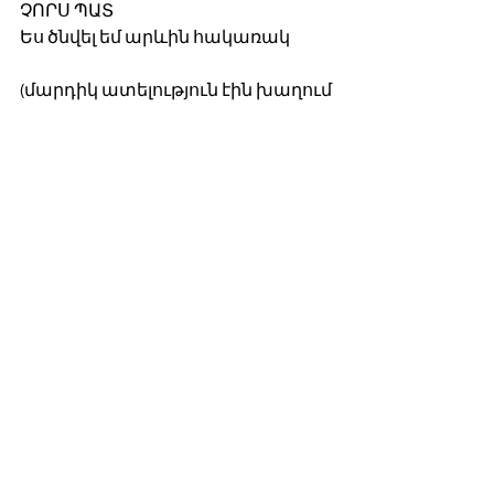
ՉՈՐՍ ՊԱՏ
Ես ծնվել եմ արևին հակառակ
(մարդիկ ատելություն էին խաղում
առանց ցավի):
Ես չունեմ ապրելու 
նախապայմաններ
(ինձ չվերաբերող գեղեցկուհին
թող ինձնից հեռու ինձ չվերաբերի):
Ես չորս պատ եմ
(եթե սերը չի ծփում,
ուրեմն նրանից օտարվել են ոչ թե
ալիքները,
այլ՝ խորությունը):