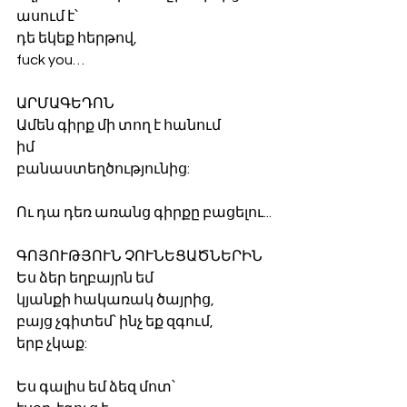
ասում է՝
դե եկեք հերթով,
fuck you…
ԱՐՄԱԳԵԴՈՆ
Ամեն գիրք մի տող է հանում
իմ
բանաստեղծությունից:
Ու դա դեռ առանց գիրքը բացելու...
ԳՈՅՈՒԹՅՈՒՆ ՉՈՒՆԵՑԱԾՆԵՐԻՆ
Ես ձեր եղբայրն եմ
կյանքի հակառակ ծայրից,
բայց չգիտեմ՝ ինչ եք զգում,
երբ չկաք:
Ես գալիս եմ ձեզ մոտ՝