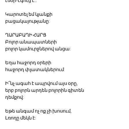
էսօր-էգուց է...
Կարոտել եմ կյանքի 
բացակայությանը:
ՂԱՐԱԲԱՂԻ ՀԱՐՑ
Բոլոր անապատների
բոլոր կամուրջներով անցա:
Եղա հաջորդ օրերի
հաջորդ փլատակներում:
Ի՜նչ ագահ է ապրվում այս օրը,
երբ բոլորն արդեն բոլորին գիտեն
դեմքով:
Եթե անգամ ոչ ոք չի խոսում,
Լռողը մեկն է: