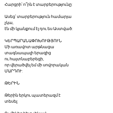
Հարցրի՝ ո՞րն է տարբերությունը:
Ասեց՝ տարբերություն համարյա 
չկա,
էն մի կյանքում էլ դու ես Աստված:
ԿԵՐՊԱՐԱՆԱՓՈԽՈՒԹՅՈՒՆ
Մի առավոտ արթնացա
տագնապալի երազից
ու հայտնաբերեցի,
որ վերածվել եմ մի սովորական
ՄԱՐԴՈՒ:
ԹԵՐԻՆ
Թերին երկու պատերազմ է
տեսել: