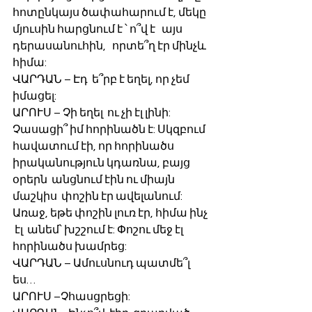
հոտընկայս ծափահարում է, մեկը 
մյուսին հարցնում է ՝ ո՞վ է   այս 
դերասանուհին,   որտե՞ղ էր մինչև 
հիմա:
ՎԱՐԴԱՆ – Էդ  ե՞րբ է եղել, որ չեմ 
իմացել: 
ԱՐՈՒՍ – Չի եղել  ու չի էլ լինի: 
Չասացի՞ իմ հորինածն է: Սկզբում 
հավատում էի, որ հորինածս 
իրականություն կդառնա, բայց 
օրերն  անցնում էին ու միայն 
մաշկիս  փոշին էր ավելանում: 
Առաջ, եթե փոշին լուռ էր, հիմա ինչ 
 էլ  անեմ՝ խշշում է: Փոշու մեջ էլ 
հորինածս խամրեց:
ՎԱՐԴԱՆ – Ամուսնուդ պատմե՞լ 
ես…
ԱՐՈՒՍ –Չհասցրեցի: