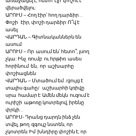
առաջացել է, հետո  էլի  փոշու է 
վերածվելու:
ԱՐՈՒՍ – Հող էիր՝ հող դարձիր… 
Փոշի   էիր, փոշի դարձիր: Ո՞վ է  
ասել:
ՎԱՐԴԱՆ – Գիտնականներն են 
ասում:
ԱՐՈՒՍ – Որ  ասում են՝ հետո՞, լսող 
չկա:: Ինչ  ռումբ  ու հրթիռ  ասես 
հորինում  են,  որ  աշխարհը 
փոշիացնեն:
ՎԱՐԴԱՆ – Մտածում եմ  /ցույց է 
տալիս գահը/   աշխարհի կռիվը 
սրա  համար է: Ամեն մեկն  ուզում է 
ուրիշի  աթոռը կոտրելով, իրենը   
փրկի…
ԱՐՈՒՍ- Դրանց դարդն ինձ չեն 
տվել, թող  զգույշ նստեն, որ 
չկոտրեն: Իմ  խնդիրը փոշին է, որ 