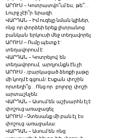
ԱՐՈՒՍ – Կոտրատվո՞ւմ ես,  թե՞… 
Լուրջ չէի՞ր  երազի:
ՎԱՐԴԱՆ – Իմ ուզելը նման կլիներ, 
ոնց  որ փորձեի երեք լիտրանոց 
բանկան  երկուսի մեջ տեղավորել: 
ԱՐՈՒՍ – Ումը պետք է` 
տեղավորում է:
ՎԱՐԴԱՆ – Կոտրելով  են 
տեղավորում,  արդյունքն էն չի:
ԱՐՈՒՍ - /բարկացած ձեռքի լաթը 
մի կողմ է գցում/: Էսքան  փոշին  
որտեղի՞ց… Ոնց որ   բոլորը  փոշի   
արտաշնչեն:
ՎԱՐԴԱՆ – Ասում են  աշխարհն էլ է 
փոշուց առաջացել:
ԱՐՈՒՍ –Չտեսանք մի բան էլ  էս  
փոշուց  առաջանա:
ՎԱՐԴԱՆ – Ասում են  ոնց  