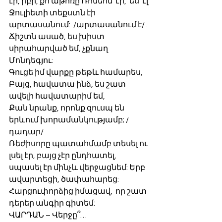
էի, իբր, քո աթոռը Ռոմեոն  էր,  ես  էլ 
Ջուլիետի տեքստն էի   
արտասանում:  /արտասանում է/ . 
Ճիշտն ասած, ես խիստ 
սիրահարված եմ, չքնաղ 
Մոնդեգյու:
Գուցե իմ վարքը թեթև համարես,
Բայց, հավատա ինձ, ես շատ 
ավելի հավատարիմ եմ, 
Քան նրանք, որոնք զուսպ են 
երևում խորամանկությամբ; /
դադար/
Ռեժիսորը պատահմամբ տեսել ու 
լսել էր, բայց չէր ընդհատել,   
սպասել էր մինչև վերջացնեմ: Երբ   
ավարտեցի, ծափահարեց: 
Հարցուփորձից իմացավ,  որ շատ 
դերեր անգիր գիտեմ:
ՎԱՐԴԱՆ – Վերջը՞…