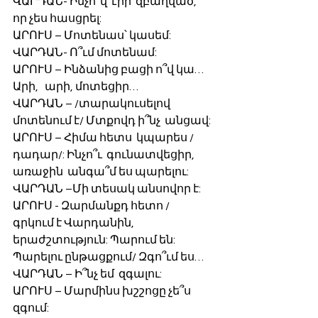
ՎԱՐԴԱՆ- Ինչո՞վ  էիր  զբաղված,  
որ չես հասցրել:
ԱՐՈՒՍ – Մոտենաս՝ կասեմ:
ՎԱՐԴԱՆ- Ո՞ւմ մոտենամ:
ԱՐՈՒՍ – Ինձանից բացի ո՞վ կա… 
Արի,   արի, մոտեցիր…
ՎԱՐԴԱՆ – /տարակուսելով 
մոտենում է/ Մտքովդ ի՞նչ  անցավ: 
ԱՐՈՒՍ – Հիմա հետս  կպարես /
դադար/: Ինչո՞ւ  գունատվեցիր, 
առաջին  անգա՞մ ես պարելու:
ՎԱՐԴԱՆ –Մի տեսակ անսովոր է: 
ԱՐՈՒՍ - Զարմանքդ հետո / 
գրկում է Վարդանին, 
երաժշտություն: Պարում են: 
Պարելու ընթացքում/ Զգո՞ւմ ես…
ՎԱՐԴԱՆ – Ի՞նչ եմ  զգալու:
ԱՐՈՒՍ – Մարմինս խշշոցը չե՞ս  
զգում: