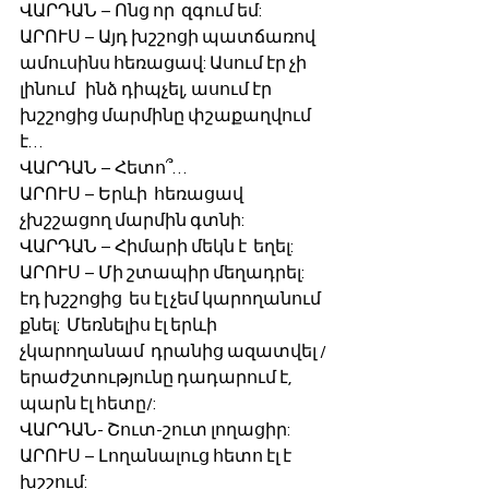
ՎԱՐԴԱՆ – Ոնց որ  զգում եմ:
ԱՐՈՒՍ – Այդ խշշոցի պատճառով  
ամուսինս հեռացավ: Ասում էր չի 
լինում   ինձ դիպչել, ասում էր  
խշշոցից մարմինը փշաքաղվում 
է…
ՎԱՐԴԱՆ – Հետո՞…
ԱՐՈՒՍ – Երևի  հեռացավ 
չխշշացող մարմին գտնի:
ՎԱՐԴԱՆ – Հիմարի մեկն է  եղել:
ԱՐՈՒՍ – Մի շտապիր մեղադրել: 
էդ խշշոցից  ես էլ չեմ կարողանում 
քնել:  Մեռնելիս էլ երևի 
չկարողանամ  դրանից ազատվել /
երաժշտությունը դադարում է, 
պարն էլ հետը/:
ՎԱՐԴԱՆ- Շուտ-շուտ լողացիր:
ԱՐՈՒՍ – Լողանալուց հետո էլ է 
խշշում: