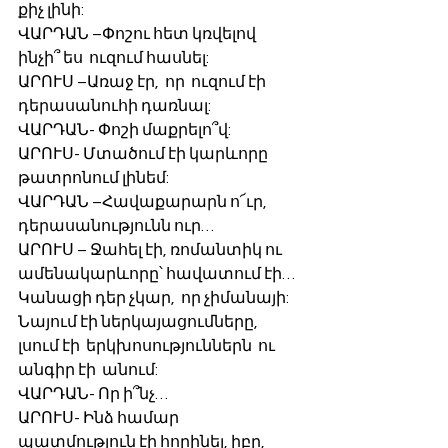
քիչ լինի:
ՎԱՐԴԱՆ –Փոշու հետ կռվելով 
ինչի՞ ես  ուզում հասնել:
ԱՐՈՒՍ –Առաջ էր,  որ  ուզում էի 
դերասանուհի դառնալ:
ՎԱՐԴԱՆ- Փոշի մաքրելո՞վ:
ԱՐՈՒՍ- Մտածում էի կարևորը  
թատրոնում լինեմ:
ՎԱՐԴԱՆ –Հավաքարարն ո՜ւր, 
դերասանությունն ուր…
ԱՐՈՒՍ – Ջահել էի, ռոմանտիկ ու  
ամենակարևորը՝ հավատում էի… 
Կանացի դեր չկար,  որ չիմանայի: 
Նայում էի ներկայացումները, 
լսում էի  երկխոսություններն  ու  
անգիր էի  անում:
ՎԱՐԴԱՆ- Որ ի՞նչ…
ԱՐՈՒՍ- Ինձ համար 
պատմություն էի հորինել, իբր,  