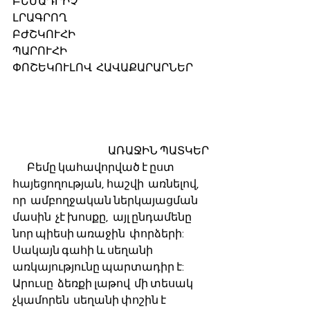
ԲԵՄԱԴՐԻՉ
ԼՐԱԳՐՈՂ
ԲԺՇԿՈՒՀԻ
ՊԱՐՈՒՀԻ
ՓՈՇԵԿՈՒԼՈՎ  ՀԱՎԱՔԱՐԱՐՆԵՐ
                                              ԱՌԱՋԻՆ ՊԱՏԿԵՐ
       Բեմը կահավորված է ըստ 
հայեցողության, հաշվի  առնելով,  
որ  ամբողջական ներկայացման 
մասին  չէ խոսքը,  այլ ընդամենը 
նոր պիեսի առաջին  փորձերի: 
Սակայն գահի և սեղանի  
առկայությունը պարտադիր է: 
Արուսը  ձեռքի լաթով  մի տեսակ 
չկամորեն  սեղանի փոշին է 