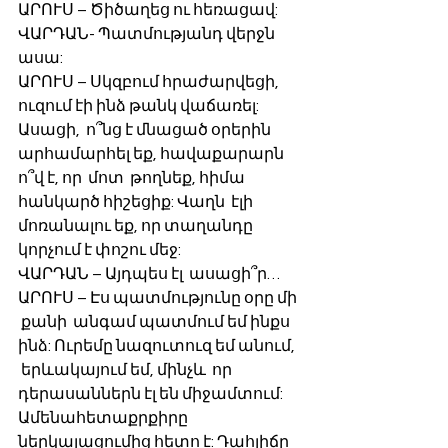
ԱՐՈՒՍ – Ծիծաղեց ու հեռացավ:
ՎԱՐԴԱՆ- Պատմությանդ վերջն  
ասա:
ԱՐՈՒՍ – Սկզբում հրաժարվեցի,  
ուզում էի ինձ թանկ վաճառել: 
Ասացի,  ո՞նց է մնացած օրերին  
արհամարհել եք, հավաքարարն  
ո՞վ է, որ  մոտ  թողնեք, հիմա 
հանկարծ հիշեցիք: Վաղն  էլի 
մոռանալու եք, որ տաղանդը 
կորչում է փոշու մեջ:
ՎԱՐԴԱՆ – Այդպես էլ  ասացի՞ր…
ԱՐՈՒՍ – Էս պատմությունը օրը մի 
 քանի  անգամ պատմում եմ ինքս 
ինձ: Ուրեմը նազուտուզ եմ անում,  
 երևակայում եմ, մինչև  որ 
դերասաններն էլ են միջամտում: 
Ամենահետաքրքիրը 
ներկայացումից հետո է: Դահլիճը 