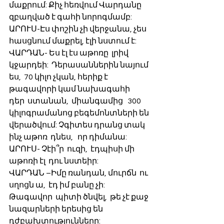
մաքրում: Քիչ հեռվում Վարդանը   
զբաղված է գահի նորոգմամբ:
ԱՐՈՒՍ-Էս փոշին չի վերջանա, չես 
հասցնում մաքրել, էլի նստում է:
ՎԱՐԴԱՆ- Ես էլ էս աթոռը  լրիվ  
կջարդեի:  Դերասաններին նայում 
ես,  70 կիլո չկան, հերիք է 
թագավորի կամ նախագահի    
դեր  ստանան,  միանգամից   300 
կիլոգրամանոց բեգեմոնտների են 
վերածվում: Չգիտես դրանց տակ 
ինչ աթոռ  դնես,   որ դիմանա:
ԱՐՈՒՍ- Չէի՞ր  ուզի,  էդպիսի մի  
աթոռի էլ  դու նստեիր:
ՎԱՐԴԱՆ –Իմը ռանդան, մուրճն  ու  
սղոցն ա,  էդ իմ բանը չի: 
Թագավոր  պիտի ծնվել,  թե չէ քաջ 
նազարների երեսից են  
դժբախտությունները: