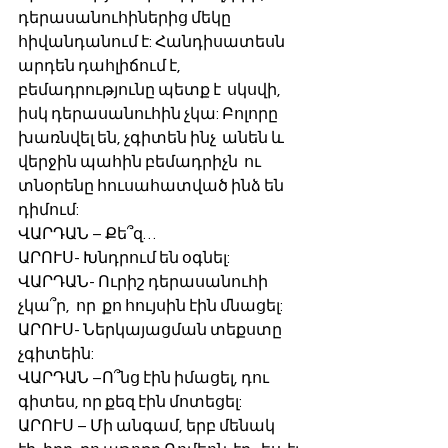
դերասանուհիներից մեկը 
հիվանդանում է: Հանդիսատեսն  
արդեն դահլիճում է, 
բեմադրությունը պետք է  սկսվի, 
իսկ դերասանուհին չկա: Բոլորը 
խառնվել են, չգիտեն ինչ  անեն և 
վերջին պահին բեմադրիչն  ու 
տնօրենը հուսահատված ինձ են  
դիմում:
ՎԱՐԴԱՆ – Քե՞զ…
ԱՐՈՒՍ- Խնդրում են օգնել:
ՎԱՐԴԱՆ- Ուրիշ դերասանուհի 
չկա՞ր,  որ  քո հույսին էին մնացել:
ԱՐՈՒՍ- Ներկայացման տեքստը 
չգիտեին:
ՎԱՐԴԱՆ –Ո՞նց էին իմացել, դու 
գիտես, որ քեզ էին մոտեցել:
ԱՐՈՒՍ – Մի անգամ, երբ մենակ 