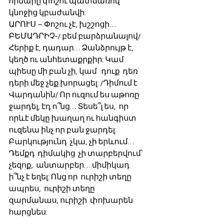
հիմարը փոշու պատճառով 
կնոջից կբաժանվի:
ԱՐՈՒՍ – Փոշու չէ, խշշոցի…
ԲԵՄԱԴՐԻՉ-/ բեմ բարձրանալով/  
Հերիք է, դադար… Ձանձրույթ է, 
կեղծ ու անհետաքրքիր: Կամ  
պիեսը մի բան չի, կամ   դուք  դեռ   
դերի մեջ չեք խորացել: /Դիմում է  
Վարդանին/ Որ ուզում ես աթոռը 
ջարդել, էդ ո՞նց… Տեսե՞լ ես,  որ 
որևէ մեկը խաղաղ ու հանգիստ 
ուզենա ինչ որ բան ջարդել: 
Բարկությունդ  չկա, չի երևում… 
Դեմքդ  դիմակից  չի տարբերվում՝ 
չեզոք,  անտարբեր… միմիկադ 
ի՞նչ է եղել: Ոնց որ  ուրիշի տեղը 
ապրես,  ուրիշի տեղը  
զարմանաս, ուրիշի  փոխարեն 
հարցնես: 