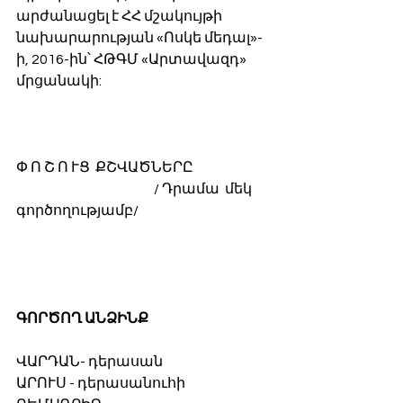
արժանացել է ՀՀ մշակույթի 
նախարարության «Ոսկե մեդալ»-
ի, 2016-ին՝ ՀԹԳՄ «Արտավազդ» 
մրցանակի:
Փ Ո Շ Ո ՒՑ  ՔՇՎԱԾՆԵՐԸ
                                                   / Դրամա  մեկ 
գործողությամբ/
ԳՈՐԾՈՂ ԱՆՁԻՆՔ
ՎԱՐԴԱՆ- դերասան
ԱՐՈՒՍ - դերասանուհի