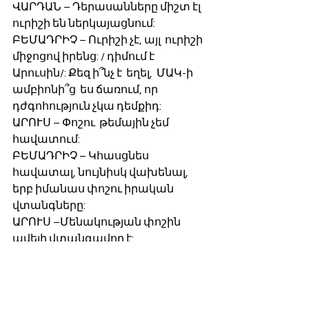
ՎԱՐԴԱՆ – Դերասանները միշտ էլ  
ուրիշի են ներկայացնում:
ԲԵՄԱԴՐԻՉ – Ուրիշի չէ, այլ  ուրիշի 
միջոցով իրենց: / դիմում է  
Արուսին/: Քեզ ի՞նչ է  եղել,  ՄԱԿ-ի 
ամբիոնի՞ց  ես ճառում, որ 
դժգոհություն չկա դեմքիդ:
ԱՐՈՒՍ – Փոշու  թեմային չեմ 
հավատում: 
ԲԵՄԱԴՐԻՉ – Կհասցնես 
հավատալ, նույնիսկ վախենալ,  
երբ իմանաս փոշու իրական 
վտանգները: 
ԱՐՈՒՍ –Մենակության փոշին 
ավելի վտանգավոր է:
ՎԱՐԴԱՆ- Մռայլ պիես է,  
չտրամադրող, բեմադրելու բան չի:
ԲԵՄԱԴՐԻՉ – Վտանգը լուսավոր 
չի լինում: