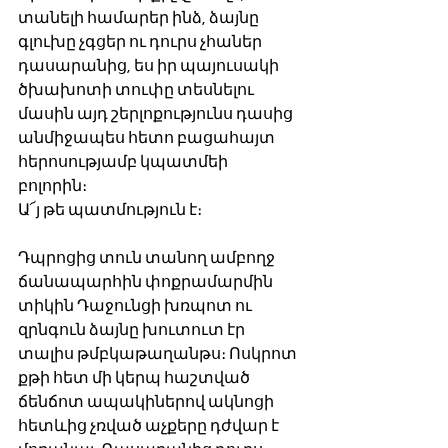
տանելի համարեր ինձ, ձայնը 
գլուխը չգցեր ու դուրս չհաներ 
դասարանից, ես իր պայուսակի 
ծխախոտի տուփը տեսնելու 
մասին այդ շերլոքությունս դասից 
անմիջապես հետո բացահայտ 
հերոսությամբ կպատմեի 
բոլորին։ 
Ա՜յ թե պատմություն է։ 
Դպրոցից տուն տանող ամբողջ 
ճանապարհին փոքրամարմին 
տիկին Դաջունցի խռպոտ ու 
զրնգուն ձայնը խուտուտ էր 
տալիս թմբկաթաղանթս։ Ոսկրոտ 
քթի հետ մի կերպ հաշտված 
ճենճոտ ապակիներով ակնոցի 
հետևից չռված աչքերը դժվար է 