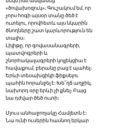
մեկն ինձ անվանեց 
«ծովախոզուկ»։ Գուշակում եմ, որ 
չորս հոգի այսօր տանը ծեծ է 
ուտելու, որովհետև այս նկարին 
ծնողները շատ կարևորություն են 
տալիս։ 
Լիլիթը, որ գովասանագրերի, 
պատվոգրերի և 
շնորհակալագրերի կոլլեկցիա է 
հավաքում, բերանը բաց է պահել։ 
Երևի տեսախցիկի ֆիքսելու 
պահին հորանջել է։ Խե՜ղճ աղջիկ, 
նախորդ օրը երևի չի քնել։ Բայց 
նա դժվար ծեծ ուտի։ 
Մյուս անհաջողակը Համլետն է։ 
Նա ունի ուսերին հասնող երկար 
մազեր, բայց չունի այնպիսի նուրբ 
դիմագծեր, որ իրեն ծովախոզուկ 