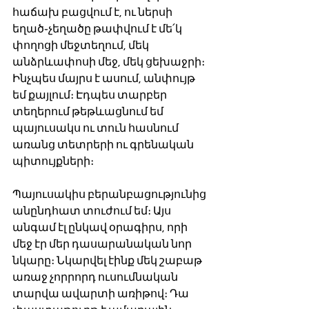
հաճախ բացվում է, ու ներսի 
եղած֊չեղածը թափվում է մե՛կ 
փողոցի մեջտեղում, մեկ 
անձրևափոսի մեջ, մեկ ցեխաջրի։ 
Ինչպես մայրս է ասում, անփույթ 
եմ քայլում։ Էդպես տարբեր 
տեղերում թեթևացնում եմ 
պայուսակս ու տուն հասնում 
առանց տետրերի ու գրենական 
պիտույքների։ 
Պայուսակիս բերանբացությունից 
անընդհատ տուժում եմ։ Այս 
անգամ էլ ընկավ օրագիրս, որի 
մեջ էր մեր դասարանական նոր 
նկարը։ Նկարվել էինք մեկ շաբաթ 
առաջ չորրորդ ուսումնական 
տարվա ավարտի առիթով։ Դա 