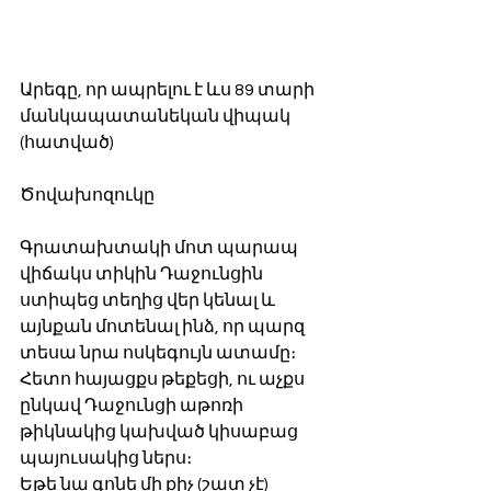
Արեգը, որ ապրելու է ևս 89 տարի 
մանկապատանեկան վիպակ 
(հատված)
Ծովախոզուկը 
Գրատախտակի մոտ պարապ 
վիճակս տիկին Դաջունցին 
ստիպեց տեղից վեր կենալ և 
այնքան մոտենալ ինձ, որ պարզ 
տեսա նրա ոսկեգույն ատամը։ 
Հետո հայացքս թեքեցի, ու աչքս 
ընկավ Դաջունցի աթոռի 
թիկնակից կախված կիսաբաց 
պայուսակից ներս։ 
Եթե նա գոնե մի քիչ (շատ չէ) 