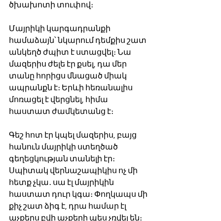
ծխախոտի տուփով։ 
Մայրիկի կարգադրանքի 
համաձայն՝ նկարում դեմքիս շատ 
անկեղծ ժպիտ է ստացվել։ Նա 
մազերիս ժելե էր քսել, դա մեր 
տանը հորիցս մնացած միակ 
ապրանքն է։ Երևի հեռանալիս 
մոռացել է վերցնել, հիմա 
հաստատ ժամկետանց է։ 
Գեշ հոտ էր կպել մազերիս, բայց 
հանուն մայրիկի ստեղծած 
գեղեցկության տանելի էր։ 
Սպիտակ վերնաշապիկիս ոչ մի 
հետք չկա․ սա էլ մայրիկին 
հաստատ դուր կգա։ Փողկապս մի 
քիչ շատ ձիգ է, դրա համար էլ 
աչքերս բվի աչքերի պես չռվել են։ 