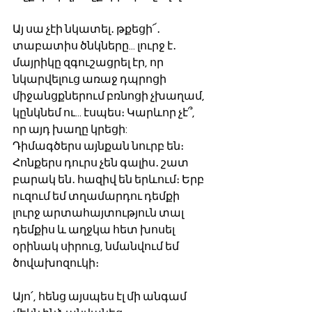
Այ սա չէի նկատել․ թքեցի՜․ 
տաբատիս ծնկները... լուրջ է․ 
մայրիկը զգուշացրել էր, որ 
նկարվելուց առաջ դպրոցի 
միջանցքներում բռնոցի չխաղամ, 
կընկնեմ ու... էսպես։ Կարևոր չէ՞, 
որ այդ խաղը կրեցի: 
Դիմագծերս այնքան նուրբ են։ 
Հոնքերս դուրս չեն գալիս․ շատ 
բարակ են․ հազիվ են երևում։ Երբ 
ուզում եմ տղամարդու դեմքի 
լուրջ արտահայտություն տալ 
դեմքիս և աղջկա հետ խոսել 
օրինակ սիրուց, նմանվում եմ 
ծովախոզուկի։ 
Այո՛, հենց այսպես էլ մի անգամ 