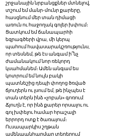
շրջանային նրբանցքներ մտնելով, 
տշում եմ մանր-մունր քարերը, 
հասցնում մեր տան դիմացի 
առուն ու հաջողակ գոլեր խփում։ 
Ցատկում եմ ճանապարհի 
եզրագծերի վրա, մի կերպ 
պահում հավասարակշռությունս, 
որ տեսնեմ, թե էս անգամ ի՞նչ 
ժամանակում նոր ռեկորդ 
կսահմանեմ։ Ամեն անգամ ես 
կոտրում եմ նույն բակի 
պատնեշից դեպի փողոց ծռված 
ճյուղերն ու լսում եմ, թե ինչպես է 
տան տերն ինձ «չոբան» գոռում: 
Ճյուղն է, որ ինձ քարեր որսալու ու 
գոլ խփելու համար հրաշալի 
երրորդ ոտք է ծառայում։ 
Ուսապարկիս շղթան 
ամենաանհարմար տեղերում 