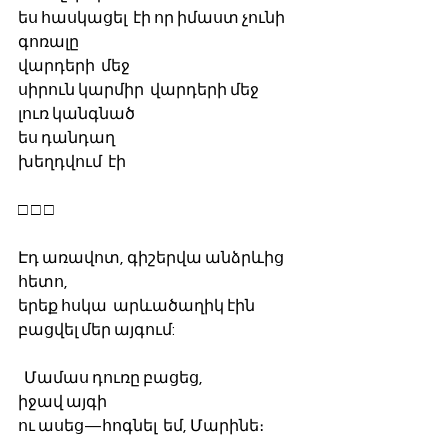
ես հասկացել  էի որ իմաստ չունի 
գոռալը
վարդերի  մեջ
սիրուն կարմիր  վարդերի մեջ
լուռ կանգնած
ես դանդաղ  
խեղդվում  էի
□ □ □
Էդ առավոտ, գիշերվա անձրևից 
հետո,
երեք հսկա  արևածաղիկ էին 
բացվել մեր այգում:
  Մամաս դուռը բացեց,
իջավ այգի
ու ասեց—հոգնել  եմ, Մարինե։