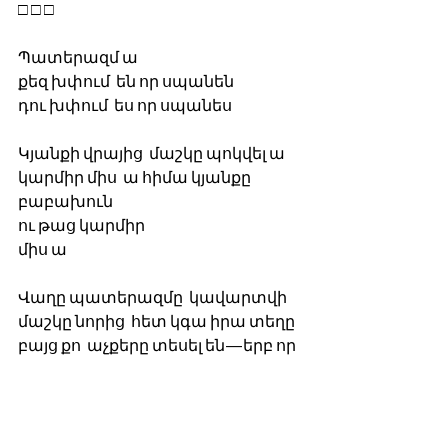
□ □ □
Պատերազմ ա
քեզ խփում  են որ սպանեն
դու խփում  ես որ սպանես
Կյանքի վրայից  մաշկը պոկվել ա
կարմիր միս  ա հիմա կյանքը
բաբախուն  
ու թաց կարմիր  
միս ա
Վաղը պատերազմը  կավարտվի
մաշկը նորից  հետ կգա իրա տեղը
բայց քո  աչքերը տեսել են—երբ որ 
կյանքը 
բաբախուն  
թաց կարմիր
միս էր