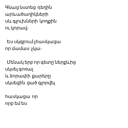
Գնաց նստեց  դեղին 
արևածաղիկների 
սև գլուխների  կողքին
ու կորավ։
  Ես սկզբում չհասկացա
որ մամաս  չկա։
  Մենակ երբ որ գետը ներքևից
սկսել գոռալ
և ձորափի  քարերը
սկսեցին  ցած գլորվել
հասկացա  որ 
որբ եմ ես: