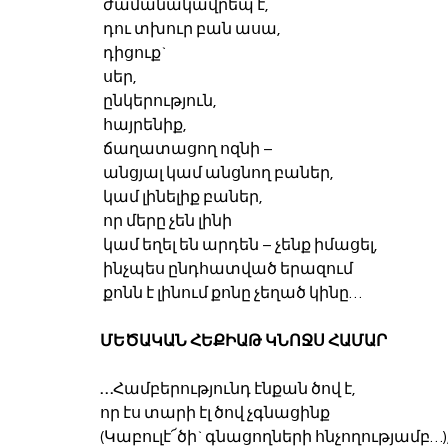
 ժամանակավրեպ է,
 դու տխուր բան ասա,
 դիցուք`
 սեր,
 ընկերություն,
 հայրենիք,
 ճաղատացող ոզնի –
 անցյալ կամ անցնող բաներ,
 կամ լինելիք բաներ,
 որ մերը չեն լինի
 կամ եղել են արդեն – չենք իմացել,
 ինչպես ընդհատված երազում
 քոնն է լինում քոնը չեղած կինը…
ՄԵԾԱԿԱՆ ՀԵՔԻԱԹ ԿՆՈՋՍ ՀԱՄԱՐ
…
Համբերությունդ էնքան ծով է,
որ էս տարի էլ ծով չգնացինք
(Կաբուլէ՜ծի` գնացողների հնչողությամբ…)