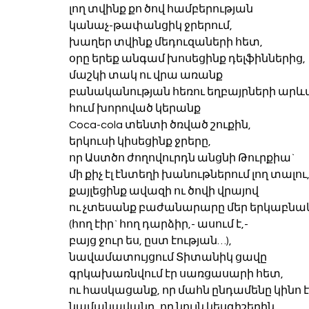
լող տվինք քո ծով համբերության
կանաչ-թափանցիկ ջրերում,
խաղեր տվինք մեդուզաների հետ,
օրը երեք անգամ խոսեցինք դելֆիններից,
մաշկի տակ ու վրա առանք
բանականության հեռու եղբայրների արև
հում խորոված կերանք
Coca-cola տենտի ծռված շուքին,
երկուսի կիսեցինք ջրերը,
որ Աստծո ժողովուրդն անցնի Թուրքիա`
մի քիչ էլ էնտեղի խանութներում լող տալու
քայլեցինք ավազի ու ծովի վրայով
ու չտեսանք բաժանարարը մեր երկաբնա
(հող էիր` հող դարձիր,- ասում է,-
բայց ջուր ես, ըստ էության…),
նավամատույցում Տիտանիկ ցավը
գրկախառնվում էր սառցասարի հետ,
ու հասկացանք, որ մահն ընդամենը կինո է
նամանավանդ, որ նույն կեսգիշերին