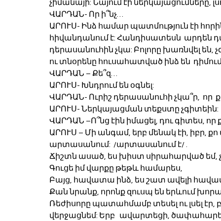
չիմանայի: Նայում էի ներկայացումները, լսո
ՎԱՐԴԱՆ- Որ ի՞նչ…
ԱՐՈՒՍ- Ինձ համար պատմություն էի հորին
հիվանդանում է: Հանդիսատեսն  արդեն դահլ
դերասանուհին չկա: Բոլորը խառնվել են, չ
ու տնօրենը հուսահատված ինձ են  դիմում
ՎԱՐԴԱՆ – Քե՞զ…
ԱՐՈՒՍ- Խնդրում են օգնել:
ՎԱՐԴԱՆ- Ուրիշ դերասանուհի չկա՞ր,  որ  քո
ԱՐՈՒՍ- Ներկայացման տեքստը չգիտեին:
ՎԱՐԴԱՆ –Ո՞նց էին իմացել, դու գիտես, որ ք
ԱՐՈՒՍ – Մի անգամ, երբ մենակ էի, իբր, քո ա
արտասանում:  /արտասանում է/ . 
Ճիշտն ասած, ես խիստ սիրահարված եմ, չ
Գուցե իմ վարքը թեթև համարես,
Բայց, հավատա ինձ, ես շատ ավելի հավա
Քան նրանք, որոնք զուսպ են երևում խոր
Ռեժիսորը պատահմամբ տեսել ու լսել էր, բա
վերջացնեմ: Երբ   ավարտեցի, ծափահարեց