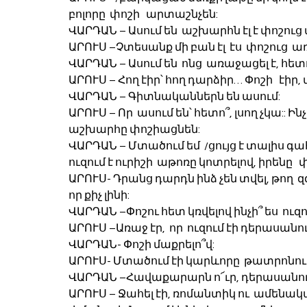
բոլորը  փոշի   արտաշնչեն:
ՎԱՐԴԱՆ – Ասում են  աշխարհն էլ է փոշուց
ԱՐՈՒՍ –Չտեսանք մի բան էլ  էս  փոշուց 
ՎԱՐԴԱՆ – Ասում են  ոնց  առաջացել է, հետո 
ԱՐՈՒՍ – Հող էիր՝ հող դարձիր… Փոշի   էիր, 
ՎԱՐԴԱՆ – Գիտնականներն են ասում:
ԱՐՈՒՍ – Որ  ասում են՝ հետո՞, լսող չկա:: Ինչ 
աշխարհը փոշիացնեն:
ՎԱՐԴԱՆ – Մտածում եմ  /ցույց է տալիս գահ
ուզում է ուրիշի  աթոռը կոտրելով, իրենը  
ԱՐՈՒՍ- Դրանց դարդն ինձ չեն տվել, թող  զգ
որ քիչ լինի:
ՎԱՐԴԱՆ –Փոշու հետ կռվելով ինչի՞ ես  ուզո
ԱՐՈՒՍ –Առաջ էր,  որ  ուզում էի դերասանո
ՎԱՐԴԱՆ- Փոշի մաքրելո՞վ:
ԱՐՈՒՍ- Մտածում էի կարևորը  թատրոնում
ՎԱՐԴԱՆ –Հավաքարարն ո՜ւր, դերասանու
ԱՐՈՒՍ – Ջահել էի, ռոմանտիկ ու  ամենակ