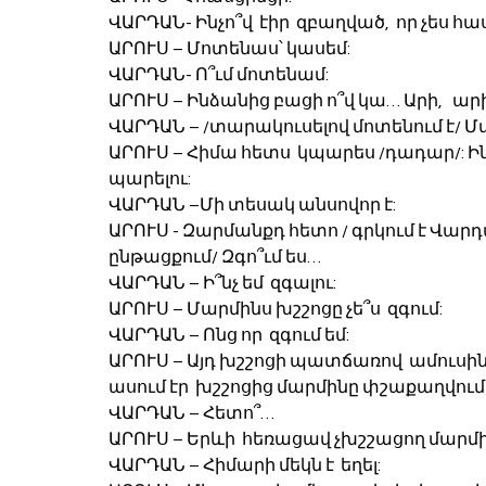
ՎԱՐԴԱՆ- Ինչո՞վ  էիր  զբաղված,  որ չես հաս
ԱՐՈՒՍ – Մոտենաս՝ կասեմ:
ՎԱՐԴԱՆ- Ո՞ւմ մոտենամ:
ԱՐՈՒՍ – Ինձանից բացի ո՞վ կա… Արի,   ա
ՎԱՐԴԱՆ – /տարակուսելով մոտենում է/ Մտ
ԱՐՈՒՍ – Հիմա հետս  կպարես /դադար/: Ին
պարելու:
ՎԱՐԴԱՆ –Մի տեսակ անսովոր է: 
ԱՐՈՒՍ - Զարմանքդ հետո / գրկում է Վարդա
ընթացքում/ Զգո՞ւմ ես…
ՎԱՐԴԱՆ – Ի՞նչ եմ  զգալու:
ԱՐՈՒՍ – Մարմինս խշշոցը չե՞ս  զգում:
ՎԱՐԴԱՆ – Ոնց որ  զգում եմ:
ԱՐՈՒՍ – Այդ խշշոցի պատճառով  ամուսինս հ
ասում էր  խշշոցից մարմինը փշաքաղվում
ՎԱՐԴԱՆ – Հետո՞…
ԱՐՈՒՍ – Երևի  հեռացավ չխշշացող մարմի
ՎԱՐԴԱՆ – Հիմարի մեկն է  եղել: