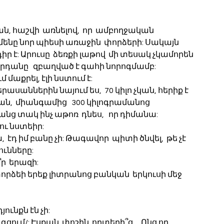
ամենը նոր պիեսի առաջին  փորձերի: Սակայն 
 է: Արուսը  ձեռքի լաթով  մի տեսակ չկամորեն 
Վարդանը   զբաղված է գահի նորոգմամբ:
 մաքրել, էլի նստում է:
երասաններին նայում ես,  70 կիլո չկան, հերիք է 
,  միանգամից   300 կիլոգրամանոց 
նց տակ ինչ աթոռ  դնես,   որ դիմանա:
դու նստեիր:
  էդ իմ բանը չի: Թագավոր  պիտի ծնվել,  թե չէ 
ւնները:
ր  երազի:
 փորձեի երեք լիտրանոց բանկան  երկուսի մեջ 
ունքն էն չի:
ցում/: Էսքան  փոշին  որտեղի՞ց… Ոնց որ   