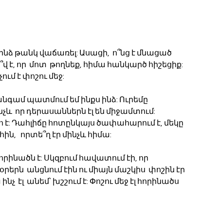
ինձ թանկ վաճառել: Ասացի,  ո՞նց է մնացած 
 է, որ  մոտ  թողնեք, հիմա հանկարծ հիշեցիք: 
ում է փոշու մեջ:
անգամ պատմում եմ ինքս ինձ: Ուրեմը 
նչև  որ դերասաններն էլ են միջամտում: 
է: Դահլիճը հոտընկայս ծափահարում է, մեկը 
հին,   որտե՞ղ էր մինչև հիմա:
մ հորինածն է: Սկզբում հավատում էի, որ 
երն  անցնում էին ու միայն մաշկիս  փոշին էր 
նչ  էլ  անեմ՝ խշշում է: Փոշու մեջ էլ հորինածս 