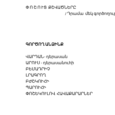
Փ Ո Շ Ո ՒՑ  ՔՇՎԱԾՆԵՐԸ
                                                   / Դրամա  մ
ԳՈՐԾՈՂ ԱՆՁԻՆՔ
ՎԱՐԴԱՆ- դերասան
ԱՐՈՒՍ - դերասանուհի
ԲԵՄԱԴՐԻՉ
ԼՐԱԳՐՈՂ
ԲԺՇԿՈՒՀԻ
ՊԱՐՈՒՀԻ
ՓՈՇԵԿՈՒԼՈՎ  ՀԱՎԱՔԱՐԱՐՆԵՐ