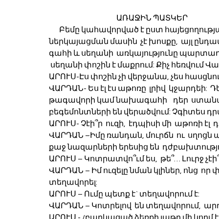
                                              ԱՌԱՋԻՆ ՊԱՏԿԵՐ
       Բեմը կահավորված է ըստ հայեցողության, հաշվի  առնելով,  որ  ամբողջական 
ներկայացման մասին  չէ խոսքը,  այլ ընդ
գահի և սեղանի  առկայությունը պարտադիր
 սեղանի փոշին է մաքրում: Քիչ հեռվում 
ԱՐՈՒՍ-Էս փոշին չի վերջանա, չես հասցնում
ՎԱՐԴԱՆ- Ես էլ էս աթոռը  լրիվ  կջարդեի:  Դ
թագավորի կամ նախագահի    դեր  ստանան
բեգեմոնտների են վերածվում: Չգիտես դրա
ԱՐՈՒՍ- Չէի՞ր  ուզի,  էդպիսի մի  աթոռի էլ  
ՎԱՐԴԱՆ –Իմը ռանդան, մուրճն  ու  սղոցն ա,
քաջ նազարների երեսից են  դժբախտությո
ԱՐՈՒՍ – Կոտրատվո՞ւմ ես,  թե՞… Լուրջ չէի՞
ՎԱՐԴԱՆ – Իմ ուզելը նման կլիներ, ոնց  որ
տեղավորել: 
ԱՐՈՒՍ – Ումը պետք է` տեղավորում է:
ՎԱՐԴԱՆ – Կոտրելով  են տեղավորում,  արդյ
ԱՐՈՒՍ - /բարկացած ձեռքի լաթը մի կողմ է գ