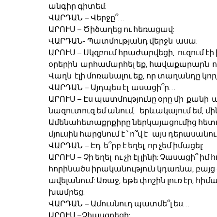
անգիր գիտեմ:
ՎԱՐԴԱՆ – Վերջը՞…
ԱՐՈՒՍ – Ծիծաղեց ու հեռացավ:
ՎԱՐԴԱՆ- Պատմությանդ վերջն  ասա:
ԱՐՈՒՍ – Սկզբում հրաժարվեցի,  ուզում էի 
օրերին  արհամարհել եք, հավաքարարն  ո՞վ
Վաղն  էլի մոռանալու եք, որ տաղանդը կորչ
ՎԱՐԴԱՆ – Այդպես էլ  ասացի՞ր…
ԱՐՈՒՍ – Էս պատմությունը օրը մի  քանի  
նազուտուզ եմ անում,   երևակայում եմ, մի
Ամենահետաքրքիրը ներկայացումից հետո 
մյուսին հարցնում է ՝ ո՞վ է   այս դերասանու
ՎԱՐԴԱՆ – Էդ  ե՞րբ է եղել, որ չեմ իմացել: 
ԱՐՈՒՍ – Չի եղել  ու չի էլ լինի: Չասացի՞ ի
հորինածս իրականություն կդառնա, բայց օր
ավելանում: Առաջ, եթե փոշին լուռ էր, հիմա ի
խամրեց:
ՎԱՐԴԱՆ – Ամուսնուդ պատմե՞լ ես…
ԱՐՈՒՍ –Չհասցրեցի: