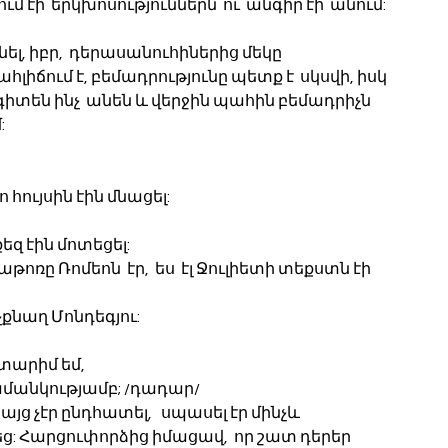
ւմ էի  երկխոսություններն  ու  անգիր էի  անում:
ել, իբր,  դերասանուհիներից մեկը 
իճում է, բեմադրությունը պետք է  սկսվի, իսկ 
գիտեն ինչ  անեն և վերջին պահին բեմադրիչն  
:
 հույսին էին մնացել:
եզ էին մոտեցել:
թոռը Ռոմեոն  էր,  ես  էլ Ջուլիետի տեքստն էի   
քնաղ Մոնդեգյու:
տարիմ եմ, 
ամանկությամբ; /դադար/
յց չէր ընդհատել,   սպասել էր մինչև 
: Հարցուփորձից իմացավ,  որ շատ դերեր 