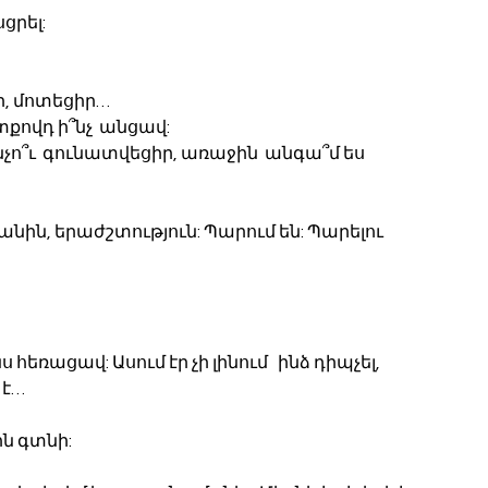
ցրել:
րի, մոտեցիր…
քովդ ի՞նչ  անցավ: 
չո՞ւ  գունատվեցիր, առաջին  անգա՞մ ես 
նին, երաժշտություն: Պարում են: Պարելու 
եռացավ: Ասում էր չի լինում   ինձ դիպչել, 
 է…
ն գտնի: