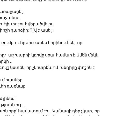
 առաջացել:
 առաջանա:
 էլի  փոշու է վերածվելու:
փոշի դարձիր: Ո՞վ է  ասել:
 ռումբ  ու հրթիռ  ասես հորինում  են,  որ  
ը/   աշխարհի կռիվը սրա  համար է: Ամեն մեկն  
 փրկի…
ույշ նստեն, որ չկոտրեն: Իմ  խնդիրը փոշին է, 
ւմ հասնել:
ւհի դառնալ:
 լինեմ:
թյունն ուր…
արևորը՝ հավատում էի… Կանացի դեր չկար,  որ 