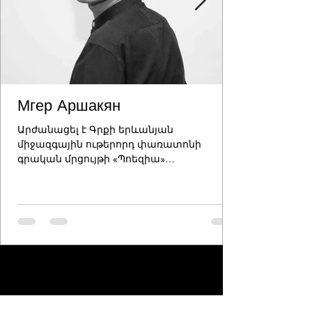
Мгер Аршакян
Արժանացել է Գրքի երևանյան
միջազգային ութերորդ փառատոնի
գրական մրցույթի «Պոեզիա»
անվանակարգի Առաջին մրցանակի: SPOIL
Կյանքը...
1
/
4